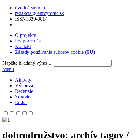
úvodná stránka
redakcia@lenivyrodic.sk
ISSN
1339-8814
O projekte
Podporte nás
Kontakt
Zásady používania súborov cookie (EÚ)
Napíšte hľadaný výraz ...
Menu
Aktivity
Výchova
Recenzie
Zdravie
Ľudia
1
dobrodružstvo
: archív tagov /