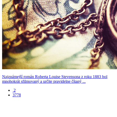
Najznámejší román Roberta Louise Stevensona z roku 1883 bol
mnohokrát sfilmovaný a určite pravidelne čítaný ...
2
3778