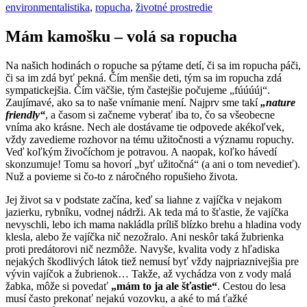
environmentalistika
,
ropucha
,
životné prostredie
Mám kamošku – volá sa ropucha
Na našich hodinách o ropuche sa pýtame detí, či sa im ropucha páči,
či sa im zdá byť pekná. Čím menšie deti, tým sa im ropucha zdá
sympatickejšia. Čím väčšie, tým častejšie počujeme „fúúúúj“.
Zaujímavé, ako sa to naše vnímanie mení. Najprv sme takí
„nature
friendly“
, a časom si začneme vyberať iba to, čo sa všeobecne
vníma ako krásne. Nech ale dostávame tie odpovede akékoľvek,
vždy zavedieme rozhovor na tému užitočnosti a významu ropuchy.
Veď koľkým živočíchom je potravou. A naopak, koľko hávedí
skonzumuje! Tomu sa hovorí „byť užitočná“ (a ani o tom nevedieť).
Nuž a povieme si čo-to z náročného ropušieho života.
Jej život sa v podstate začína, keď sa liahne z vajíčka v nejakom
jazierku, rybníku, vodnej nádrži. Ak teda má to šťastie, že vajíčka
nevyschli, lebo ich mama nakládla príliš blízko brehu a hladina vody
klesla, alebo že vajíčka nič nezožralo. Ani neskôr taká žubrienka
proti predátorovi nič nezmôže. Navyše, kvalita vody z hľadiska
nejakých škodlivých látok tiež nemusí byť vždy najpriaznivejšia pre
vývin vajíčok a žubrienok… Takže, až vychádza von z vody malá
žabka, môže si povedať
„mám to ja ale šťastie“
. Cestou do lesa
musí často prekonať nejakú vozovku, a aké to má ťažké