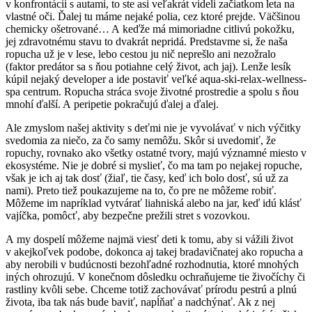
v konfrontácii s autami, to ste asi veľakrát videli začiatkom leta na
vlastné oči. Ďalej tu máme nejaké polia, cez ktoré prejde. Väčšinou
chemicky ošetrované… A keďže má mimoriadne citlivú pokožku,
jej zdravotnému stavu to dvakrát nepridá. Predstavme si, že naša
ropucha už je v lese, lebo cestou ju nič neprešlo ani nezožralo
(faktor predátor sa s ňou potiahne celý život, ach jaj). Lenže lesík
kúpil nejaký developer a ide postaviť veľké aqua-ski-relax-wellness-
spa centrum. Ropucha stráca svoje životné prostredie a spolu s ňou
mnohí ďalší. A peripetie pokračujú ďalej a ďalej.
Ale zmyslom našej aktivity s deťmi nie je vyvolávať v nich výčitky
svedomia za niečo, za čo samy nemôžu. Skôr si uvedomiť, že
ropuchy, rovnako ako všetky ostatné tvory, majú významné miesto v
ekosystéme. Nie je dobré si myslieť, čo ma tam po nejakej ropuche,
však je ich aj tak dosť (žiaľ, tie časy, keď ich bolo dosť, sú už za
nami). Preto tiež poukazujeme na to, čo pre ne môžeme robiť.
Môžeme im napríklad vytvárať liahniská alebo na jar, keď idú klásť
vajíčka, pomôcť, aby bezpečne prežili stret s vozovkou.
A my dospelí môžeme najmä viesť deti k tomu, aby si vážili život
v akejkoľvek podobe, dokonca aj takej bradavičnatej ako ropucha a
aby nerobili v budúcnosti bezohľadné rozhodnutia, ktoré mnohých
iných ohrozujú. V konečnom dôsledku ochraňujeme tie živočíchy či
rastliny kvôli sebe. Chceme totiž zachovávať prírodu pestrú a plnú
života, iba tak nás bude baviť, napĺňať a nadchýnať. Ak z nej