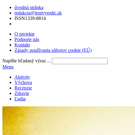
úvodná stránka
redakcia@lenivyrodic.sk
ISSN
1339-8814
O projekte
Podporte nás
Kontakt
Zásady používania súborov cookie (EÚ)
Napíšte hľadaný výraz ...
Menu
Aktivity
Výchova
Recenzie
Zdravie
Ľudia