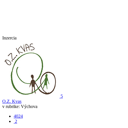
Inzercia
5
O.Z. Kvas
v rubrike:
Výchova
4024
2