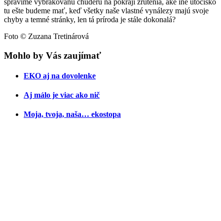
spravíme vybrakovanú chuderu na pokraji zrútenia, aké iné útočisko
tu ešte budeme mať, keď všetky naše vlastné vynálezy majú svoje
chyby a temné stránky, len tá príroda je stále dokonalá?
Foto © Zuzana Tretinárová
Mohlo by Vás zaujímať
EKO aj na dovolenke
Aj málo je viac ako nič
Moja, tvoja, naša… ekostopa