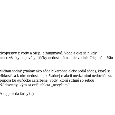
 dvojvrstvy z vody a oleja je zaujímavé. Voda a olej sa nikdy
oniec všetky olejové guľôčky nedostanú nad tie vodné. Olej má nižšiu
ličitan sodný (známy ako sóda bikarbóna alebo jedlá sóda), ktorý sa
vlhkosť sa k nim nedostane, k žiadnej reakcii medzi nimi nedochádza.
a pripoja ku guľôčke zafarbenej vody, ktorú strhnú so sebou
eží dovtedy, kým sa celá tableta „nevyšumí“.
kej je teda farby? :)