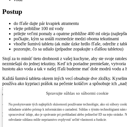
Postup
do fľaše dajte pár kvapiek atramentu
vlejte približne 100 ml vody
prilejte veľmi pomaly a opatrne približne 400 ml oleja (najlepši
počkajte, kým sa ustáli rozmedzie medzi oboma tekutinami
vhoďte šumivú tabletu (ak máte úzke hrdlo fľaše, odrežte z tabl
pozorujte, čo sa udialo (prípadne zopakujte s ďalšou tabletou)
Stojí za to minúť tieto drobnosti z vašej kuchyne, aby ste svoje ratol
nezmiešajú do jednej tekutiny. Keď ich poriadne premiešate, vytvori
hustotu ako voda a tak v našej fľaši budeme mať dole modrú vodu a ho
Každá šumivá tableta okrem iných vecí obsahuje dve zložky. Kyselinu
používa ako kypriaci prášok na pečenie koláčov a spôsobuje ich „nadý
S vodou šumivá tableta zreaguje a vytvoria sa bublinky plynu (oxidu u
Spravujte súhlas so súbormi cookie
a vyplávajú na povrch. Tam sa bublinka plynu uvoľní a guľôčka, preto
Ak použijete atrament, zbadáte zmenu vody. V šumivých tabletách je f
Na poskytovanie tých najlepších skúseností používame technológie, ako sú súbory cook
ukladanie a/alebo prístup k informáciám o zariadení. Súhlas s týmito technológiami nám
Mohlo by Vás zaujímať
spracovávať údaje, ako je správanie pri prehliadaní alebo jedinečné ID na tejto stránke. 
odvolanie súhlasu môže nepriaznivo ovplyvniť určité vlastnosti a funkcie.
Kúzlo s mušľami