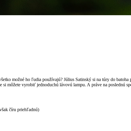
etko možné ho ľudia používajú? Július Satinský si na túry do batoha p
ne si môžete vyrobiť jednoduchú lávovú lampu. A práve na poslednú spo
 však číru priehľadnú)