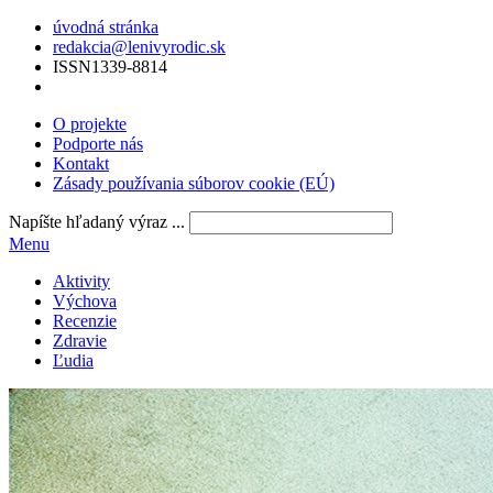
úvodná stránka
redakcia@lenivyrodic.sk
ISSN
1339-8814
O projekte
Podporte nás
Kontakt
Zásady používania súborov cookie (EÚ)
Napíšte hľadaný výraz ...
Menu
Aktivity
Výchova
Recenzie
Zdravie
Ľudia