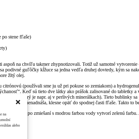
e po stene fľaše)
ety)
esti aspoň na chvíľu takmer zhypnotizovali. Totiž už samotné vytvorenie
a sa podivné guľôčky kĺžuce sa jedna vedľa druhej dovtedy, kým sa nak
re žltý olej.
 citrónovú (používali sme ju už pri pokuse so zemiakom) a hydrogenuh
chanosť“. Keď sú tieto dve látky ako prášok zalisované do tabletky a 
hličitého, ktorý je napr. aj v perlivých minerálkach). Tieto bublinky s
že ju už nič nenadnáša, klesne opäť do spodnej časti fľaše. Takto to b
arbivo, ktoré po zmiešaní s modrou farbou vody vytvorí zelenú farbu. A
ie na
 umožní
Nesúhlas alebo