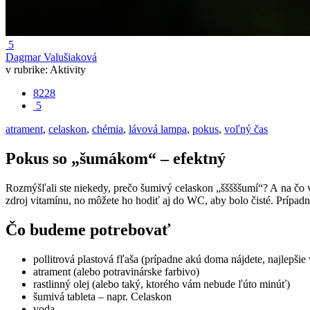
5
Dagmar Valušiaková
v rubrike:
Aktivity
8228
5
atrament
,
celaskon
,
chémia
,
lávová lampa
,
pokus
,
voľný čas
Pokus so „šumákom“ – efektný
Rozmýšľali ste niekedy, prečo šumivý celaskon „šššššumí“? A na čo vš
zdroj vitamínu, no môžete ho hodiť aj do WC, aby bolo čisté. Prípad
Čo budeme potrebovať
pollitrová plastová fľaša (prípadne akú doma nájdete, najlepšie
atrament (alebo potravinárske farbivo)
rastlinný olej (alebo taký, ktorého vám nebude ľúto minúť)
šumivá tableta – napr. Celaskon
voda