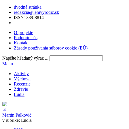
úvodná stránka
redakcia@lenivyrodic.sk
ISSN
1339-8814
O projekte
Podporte nás
Kontakt
Zásady používania súborov cookie (EÚ)
Napíšte hľadaný výraz ...
Menu
Aktivity
Výchova
Recenzie
Zdravie
Ľudia
4
Martin Palkovič
v rubrike:
Ľudia