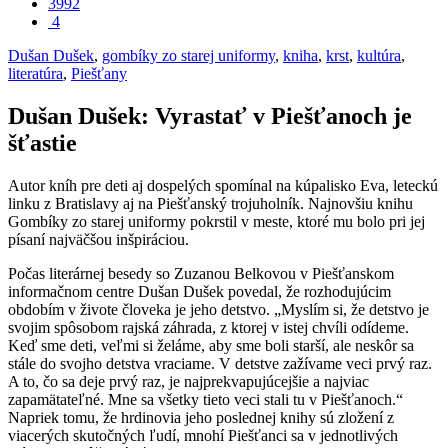
3992
4
Dušan Dušek
,
gombíky zo starej uniformy
,
kniha
,
krst
,
kultúra
,
literatúra
,
Piešťany
Dušan Dušek: Vyrastať v Piešťanoch je
šťastie
Autor kníh pre deti aj dospelých spomínal na kúpalisko Eva, leteckú
linku z Bratislavy aj na Piešťanský trojuholník. Najnovšiu knihu
Gombíky zo starej uniformy pokrstil v meste, ktoré mu bolo pri jej
písaní najväčšou inšpiráciou.
Počas literárnej besedy so Zuzanou Belkovou v Piešťanskom
informačnom centre Dušan Dušek povedal, že rozhodujúcim
obdobím v živote človeka je jeho detstvo. „Myslím si, že detstvo je
svojim spôsobom rajská záhrada, z ktorej v istej chvíli odídeme.
Keď sme deti, veľmi si želáme, aby sme boli starší, ale neskôr sa
stále do svojho detstva vraciame. V detstve zažívame veci prvý raz.
A to, čo sa deje prvý raz, je najprekvapujúcejšie a najviac
zapamätateľné. Mne sa všetky tieto veci stali tu v Piešťanoch.“
Napriek tomu, že hrdinovia jeho poslednej knihy sú zložení z
viacerých skutočných ľudí, mnohí Piešťanci sa v jednotlivých