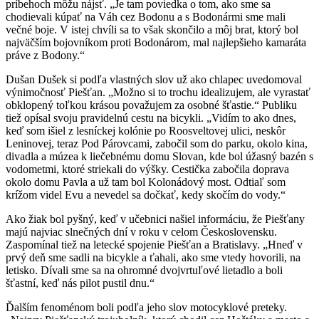
príbehoch môžu nájsť. „Je tam poviedka o tom, ako sme sa
chodievali kúpať na Váh cez Bodonu a s Bodonármi sme mali
večné boje. V istej chvíli sa to však skončilo a môj brat, ktorý bol
najväčším bojovníkom proti Bodonárom, mal najlepšieho kamaráta
práve z Bodony.“
Dušan Dušek si podľa vlastných slov už ako chlapec uvedomoval
výnimočnosť Piešťan. „Možno si to trochu idealizujem, ale vyrastať
obklopený toľkou krásou považujem za osobné šťastie.“ Publiku
tiež opísal svoju pravidelnú cestu na bicykli. „Vidím to ako dnes,
keď som išiel z lesníckej kolónie po Roosveltovej ulici, neskôr
Leninovej, teraz Pod Párovcami, zabočil som do parku, okolo kina,
divadla a múzea k liečebnému domu Slovan, kde bol úžasný bazén s
vodometmi, ktoré striekali do výšky. Cestička zabočila doprava
okolo domu Pavla a už tam bol Kolonádový most. Odtiaľ som
krížom videl Evu a nevedel sa dočkať, kedy skočím do vody.“
Ako žiak bol pyšný, keď v učebnici našiel informáciu, že Piešťany
majú najviac slnečných dní v roku v celom Československu.
Zaspomínal tiež na letecké spojenie Piešťan a Bratislavy. „Hneď v
prvý deň sme sadli na bicykle a ťahali, ako sme vtedy hovorili, na
letisko. Dívali sme sa na ohromné dvojvrtuľové lietadlo a boli
šťastní, keď nás pilot pustil dnu.“
Ďalším fenoménom boli podľa jeho slov motocyklové preteky.