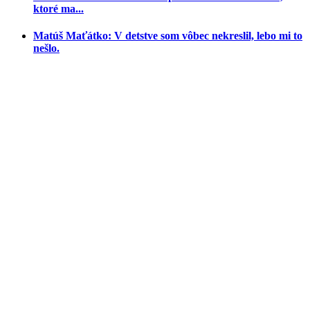
ktoré ma...
Matúš Maťátko: V detstve som vôbec nekreslil, lebo mi to
nešlo.