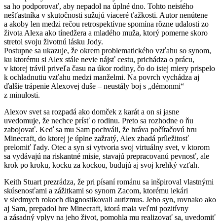
sa ho podporovať, aby nepadol na úplné dno. Tohto neistého
nešťastníka v skutočnosti sužujú viaceré ťažkosti. Autor nenútene
a akoby len medzi rečou retrospektívne spomína rôzne udalosti zo
života Alexa ako tínedžera a mladého muža, ktorý pomerne skoro
stretol svoju životnú lásku Jody.
Postupne sa ukazuje, že okrem problematického vzťahu so synom,
ku ktorému si Alex stále nevie nájsť cestu, prichádza o prácu,
v ktorej trávil priveľa času na úkor rodiny, čo do istej miery prispelo
k ochladnutiu vzťahu medzi manželmi. Na povrch vychádza aj
ďalšie trápenie Alexovej duše – neustály boj s „démonmi“
z minulosti.
Alexov svet sa rozpadá ako domček z karát a on si jasne
uvedomuje, že nechce prísť o rodinu. Preto sa rozhodne o ňu
zabojovať. Keď sa mu Sam pochváli, že hráva počítačovú hru
Minecraft, do ktorej je úplne zažratý, Alex zbadá príležitosť
prelomiť ľady. Otec a syn si vytvoria svoj virtuálny svet, v ktorom
sa vydávajú na riskantné misie, stavajú prepracovanú pevnosť, ale
krok po kroku, kocku za kockou, budujú aj svoj krehký vzťah.
Keith Stuart prezrádza, že pri písaní románu sa inšpiroval vlastnými
skúsenosťami a zážitkami so synom Zacom, ktorému lekári
v siedmych rokoch diagnostikovali autizmus. Jeho syn, rovnako ako
aj Sam, prepadol hre Minecraft, ktorá mala veľmi pozitívny
a zásadný vplyv na jeho život, pomohla mu realizovať sa, uvedomiť