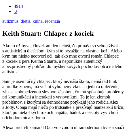
4914
2
autizmus
,
dieťa
,
kniha
,
recenzia
Keith Stuart: Chlapec z kociek
Ako to už býva, človek ani len netuší, čo prináša so sebou život
s autistickým dieťaťom, kým si to nezažije na vlastnej koži. Alebo
kým mu niekto neotvorí oči, tak ako mne otvoril román Chlapec
z kociek z pera Keitha Stuarta, a neponúkne autentický
a bezprostredný pohľad do myšlienkových pochodov otca malého
autistu…
Sam je osemročný chlapec, ktorý neznáša školu, nemá rád hluk
a prudké zmeny, má veľmi vyhranený vkus na jedlo a oblečenie,
zápasí s obmedzenou slovnou zásobou, čo mu spôsobuje problémy
pri komunikácii a interakcii s vrstovníkmi. To je len zlomok
problémov, s ktorými sa dennodenne potýkajú jeho rodičia Alex
a Jody. Obaja majú niečo po tridsiatke a prežívajú manželskú krízu,
ktorá po niekoľkých rokoch napätia, hádok a neistoty vyvrcholí
odchodom otca z domu.
Alexa prichýli kamarát Dan vo svojom ultramodernom byte a snaží