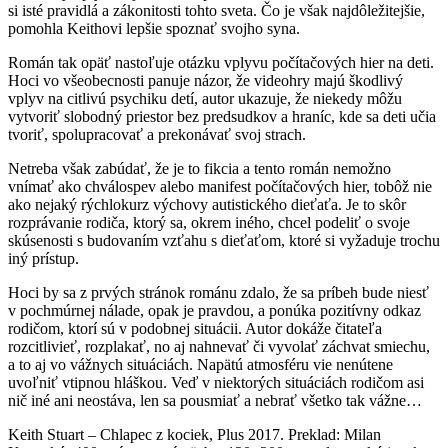
si isté pravidlá a zákonitosti tohto sveta. Čo je však najdôležitejšie,
pomohla Keithovi lepšie spoznať svojho syna.
Román tak opäť nastoľuje otázku vplyvu počítačových hier na deti.
Hoci vo všeobecnosti panuje názor, že videohry majú škodlivý
vplyv na citlivú psychiku detí, autor ukazuje, že niekedy môžu
vytvoriť slobodný priestor bez predsudkov a hraníc, kde sa deti učia
tvoriť, spolupracovať a prekonávať svoj strach.
Netreba však zabúdať, že je to fikcia a tento román nemožno
vnímať ako chválospev alebo manifest počítačových hier, tobôž nie
ako nejaký rýchlokurz výchovy autistického dieťaťa. Je to skôr
rozprávanie rodiča, ktorý sa, okrem iného, chcel podeliť o svoje
skúsenosti s budovaním vzťahu s dieťaťom, ktoré si vyžaduje trochu
iný prístup.
Hoci by sa z prvých stránok románu zdalo, že sa príbeh bude niesť
v pochmúrnej nálade, opak je pravdou, a ponúka pozitívny odkaz
rodičom, ktorí sú v podobnej situácii. Autor dokáže čitateľa
rozcitlivieť, rozplakať, no aj nahnevať či vyvolať záchvat smiechu,
a to aj vo vážnych situáciách. Napätú atmosféru vie nenútene
uvoľniť vtipnou hláškou. Veď v niektorých situáciách rodičom asi
nič iné ani neostáva, len sa pousmiať a nebrať všetko tak vážne…
Keith Stuart – Chlapec z kociek, Plus 2017. Preklad: Milan