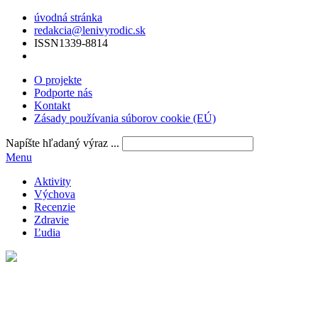
úvodná stránka
redakcia@lenivyrodic.sk
ISSN
1339-8814
O projekte
Podporte nás
Kontakt
Zásady používania súborov cookie (EÚ)
Napíšte hľadaný výraz ...
Menu
Aktivity
Výchova
Recenzie
Zdravie
Ľudia