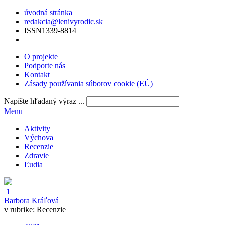
úvodná stránka
redakcia@lenivyrodic.sk
ISSN
1339-8814
O projekte
Podporte nás
Kontakt
Zásady používania súborov cookie (EÚ)
Napíšte hľadaný výraz ...
Menu
Aktivity
Výchova
Recenzie
Zdravie
Ľudia
1
Barbora Kráľová
v rubrike:
Recenzie