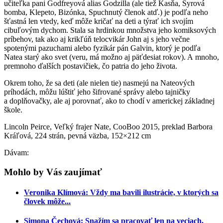
učiteľka pani Godfreyová alias Godzilla (ale tiež Kasňa, Syrová
bomba, Klepeto, Bizónka, Spuchnutý členok atď.) je podľa neho
šťastná len vtedy, keď môže kričať na deti a týrať ich svojím
cibuľovým dychom. Stala sa hrdinkou množstva jeho komiksových
príbehov, tak ako aj krikľúň telocvikár John aj s jeho večne
spotenými pazuchami alebo fyzikár pán Galvin, ktorý je podľa
Natea starý ako svet (veru, má možno aj päťdesiat rokov). A mnoho,
premnoho ďalších postavičiek, čo patria do jeho života.
Okrem toho, že sa deti (ale nielen tie) nasmejú na Nateových
príhodách, môžu lúštiť jeho šifrované správy alebo tajničky
a doplňovačky, ale aj porovnať, ako to chodí v americkej základnej
škole.
Lincoln Peirce, Veľký frajer Nate, CooBoo 2015, preklad Barbora
Kráľová, 224 strán, pevná väzba, 152×212 cm
Dávam:
Mohlo by Vás zaujímať
Veronika Klímová: Vždy ma bavili ilustrácie, v ktorých sa
človek môže...
Simona Čechová: Snažím sa pracovať len na veciach,