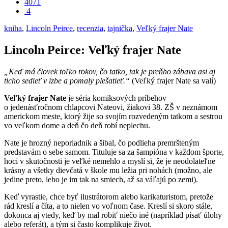
4071
4
kniha
,
Lincoln Peirce
,
recenzia
,
tajnička
,
Veľký frajer Nate
Lincoln Peirce: Veľký frajer Nate
„Keď má človek toľko rokov, čo tatko, tak je preňho zábava asi aj
ticho sedieť v izbe a pomaly plešatieť.“
(Veľký frajer Nate sa valí)
Veľký frajer Nate
je séria komiksových príbehov
o jedenásťročnom chlapcovi Nateovi, žiakovi 38. ZŠ v neznámom
americkom meste, ktorý žije so svojím rozvedeným tatkom a sestrou
vo veľkom dome a deň čo deň robí neplechu.
Nate je hrozný neporiadnik a šibal, čo podlieha premršteným
predstavám o sebe samom. Tituluje sa za šampióna v každom športe,
hoci v skutočnosti je veľké nemehlo a myslí si, že je neodolateľne
krásny a všetky dievčatá v škole mu ležia pri nohách (možno, ale
jedine preto, lebo je im tak na smiech, až sa váľajú po zemi).
Keď vyrastie, chce byť ilustrátorom alebo karikaturistom, pretože
rád kreslí a číta, a to nielen vo voľnom čase. Kreslí si skoro stále,
dokonca aj vtedy, keď by mal robiť niečo iné (napríklad písať úlohy
alebo referát), a tým si často komplikuje život.