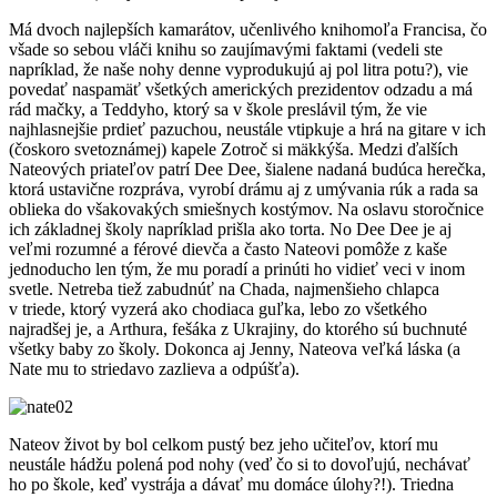
Má dvoch najlepších kamarátov, učenlivého knihomoľa Francisa, čo
všade so sebou vláči knihu so zaujímavými faktami (vedeli ste
napríklad, že naše nohy denne vyprodukujú aj pol litra potu?), vie
povedať naspamäť všetkých amerických prezidentov odzadu a má
rád mačky, a Teddyho, ktorý sa v škole preslávil tým, že vie
najhlasnejšie prdieť pazuchou, neustále vtipkuje a hrá na gitare v ich
(čoskoro svetoznámej) kapele Zotroč si mäkkýša. Medzi ďalších
Nateových priateľov patrí Dee Dee, šialene nadaná budúca herečka,
ktorá ustavične rozpráva, vyrobí drámu aj z umývania rúk a rada sa
oblieka do všakovakých smiešnych kostýmov. Na oslavu storočnice
ich základnej školy napríklad prišla ako torta. No Dee Dee je aj
veľmi rozumné a férové dievča a často Nateovi pomôže z kaše
jednoducho len tým, že mu poradí a prinúti ho vidieť veci v inom
svetle. Netreba tiež zabudnúť na Chada, najmenšieho chlapca
v triede, ktorý vyzerá ako chodiaca guľka, lebo zo všetkého
najradšej je, a Arthura, fešáka z Ukrajiny, do ktorého sú buchnuté
všetky baby zo školy. Dokonca aj Jenny, Nateova veľká láska (a
Nate mu to striedavo zazlieva a odpúšťa).
Nateov život by bol celkom pustý bez jeho učiteľov, ktorí mu
neustále hádžu polená pod nohy (veď čo si to dovoľujú, nechávať
ho po škole, keď vystrája a dávať mu domáce úlohy?!). Triedna