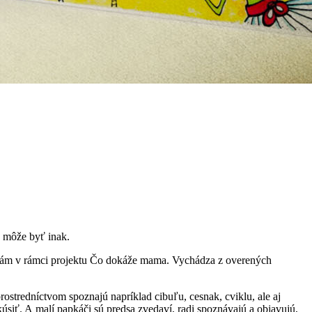
o môže byť inak.
ci mám v rámci projektu Čo dokáže mama. Vychádza z overených
ostredníctvom spoznajú napríklad cibuľu, cesnak, cviklu, ale aj
kúsiť. A malí papkáči sú predsa zvedaví, radi spoznávajú a objavujú,