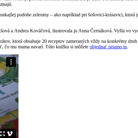
utnajú.
kajšej podobe zeleniny – ako napríklad pri šošovici-krásavici, ktorá j
šová a Andrea Kováčová, ilustrovala ju Anna Černáková. Vyšla vo v
rátov, ktorá obsahuje 20 receptov zameraných vždy na konkrétny druh 
ť, čo mu mama navarí. Túto knižku si môžete
objednať priamo tu
.