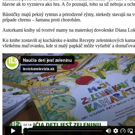
hlavne ak to vyznieva ako hra. A čo poznajú, toho sa už neboja a och
Básničky majú pekný rytmus a prirodzené rýmy, niekedy stavajú na von
prípade chrenu – šamana proti chorobám.
Autorkami knihy sú tvorivé mamy na materskej dovolenke Diana Lok
Ku knihe zostavili aj kuchársku e-knihu Recepty zeleninkových kama
všetkému maľovanku, kde si malý papkáč môže vyfarbiť a domaľova