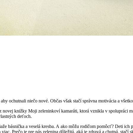
, aby ochutnali niečo nové. Občas však stačí správna motivácia a všetk
e z novej knižky Moji zeleninkoví kamaráti, ktorá vznikla v spoluprá
 vlastných deťoch.
iaže básnička a veselá kresba. A ako môžu rodičom pomôcť? Deti ich pr
iac. Prečo je pre nás zelenina dôležitá, aká je zdravá a chutná, stačí s