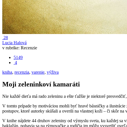
28
Lucia Halová
v rubrike:
Recenzie
5149
4
kniha
,
recenzia
,
varenie
,
výživa
Moji zeleninkoví kamaráti
Nie každé dieťa má rado zeleninu a ešte ťažšie je niektoré presvedčiť
V tomto prípade by motiváciou mohli byť hravé básničky a ilustráci
postupov, ktoré autorky skúšali a overili na vlastnej koži – či skôr na
V knihe nájdete 44 druhov zeleniny od výmyslu sveta, ku každej sa v
baklažán, pobavia sa na rýmovačke a rodičia im môžu vysvetliť oveľa v