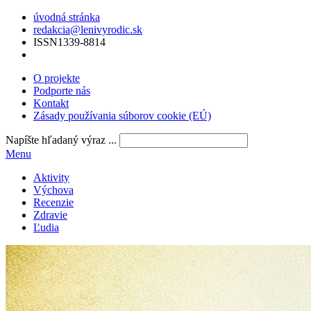
úvodná stránka
redakcia@lenivyrodic.sk
ISSN
1339-8814
O projekte
Podporte nás
Kontakt
Zásady používania súborov cookie (EÚ)
Napíšte hľadaný výraz ...
Menu
Aktivity
Výchova
Recenzie
Zdravie
Ľudia