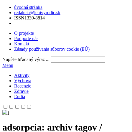
úvodná stránka
redakcia@lenivyrodic.sk
ISSN
1339-8814
O projekte
Podporte nás
Kontakt
Zásady používania súborov cookie (EÚ)
Napíšte hľadaný výraz ...
Menu
Aktivity
Výchova
Recenzie
Zdravie
Ľudia
1
adsorpcia
: archív tagov /