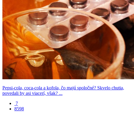
Pepsi-cola, coca-cola a kofola, čo majú spoločné? Skvelo chutia,
povedali by asi viacerí, však? ...
7
8598