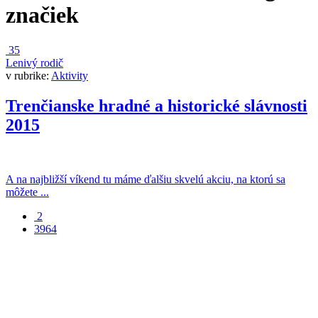
značiek
35
Lenivý rodič
v rubrike:
Aktivity
Trenčianske hradné a historické slávnosti
2015
A na najbližší víkend tu máme ďalšiu skvelú akciu, na ktorú sa
môžete ...
2
3964