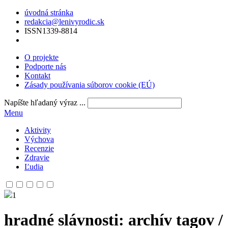
úvodná stránka
redakcia@lenivyrodic.sk
ISSN
1339-8814
O projekte
Podporte nás
Kontakt
Zásady používania súborov cookie (EÚ)
Napíšte hľadaný výraz ...
Menu
Aktivity
Výchova
Recenzie
Zdravie
Ľudia
1
hradné slávnosti
: archív tagov /