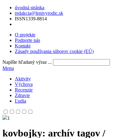
úvodná stránka
redakcia@lenivyrodic.sk
ISSN
1339-8814
O projekte
Podporte nás
Kontakt
Zásady používania súborov cookie (EÚ)
Napíšte hľadaný výraz ...
Menu
Aktivity
Výchova
Recenzie
Zdravie
Ľudia
1
kovbojky
: archív tagov /