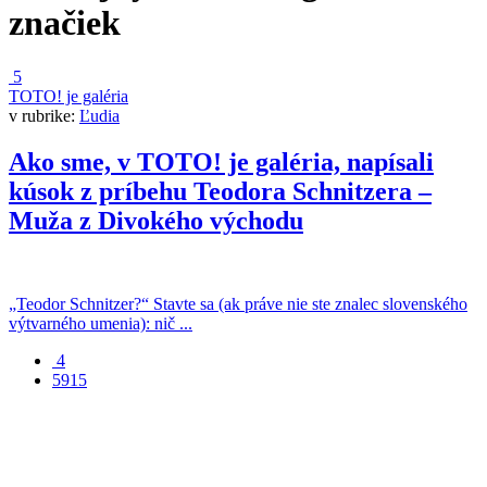
značiek
5
TOTO! je galéria
v rubrike:
Ľudia
Ako sme, v TOTO! je galéria, napísali
kúsok z príbehu Teodora Schnitzera –
Muža z Divokého východu
„Teodor Schnitzer?“ Stavte sa (ak práve nie ste znalec slovenského
výtvarného umenia): nič ...
4
5915