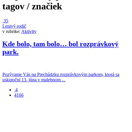
tagov / značiek
35
Lenivý rodič
v rubrike:
Aktivity
Kde bolo, tam bolo… bol rozprávkový
park.
Pozývame Vás na Prechádzku rozprávkovým parkom, ktorá sa
uskutoční 13. júna v malebnom ...
4
4166