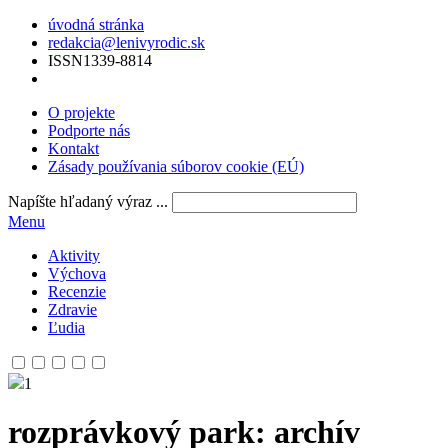
úvodná stránka
redakcia@lenivyrodic.sk
ISSN
1339-8814
O projekte
Podporte nás
Kontakt
Zásady používania súborov cookie (EÚ)
Napíšte hľadaný výraz ...
Menu
Aktivity
Výchova
Recenzie
Zdravie
Ľudia
1
rozprávkový park
: archív