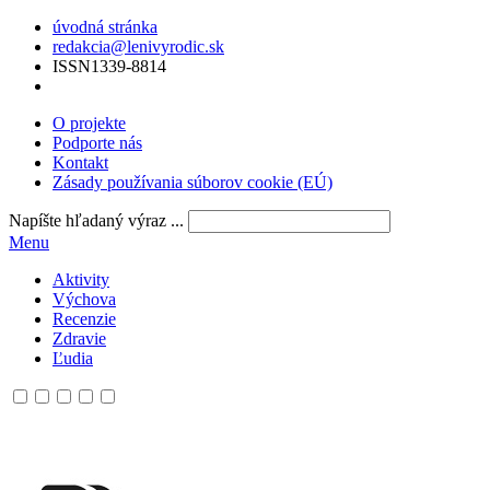
úvodná stránka
redakcia@lenivyrodic.sk
ISSN
1339-8814
O projekte
Podporte nás
Kontakt
Zásady používania súborov cookie (EÚ)
Napíšte hľadaný výraz ...
Menu
Aktivity
Výchova
Recenzie
Zdravie
Ľudia