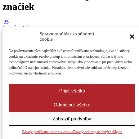
značiek
35
Lenivý rodič
v rubrike:
Aktivity
Spravujte súhlas so súbormi
cookie
Aký bol rok 2016?
Na poskytovanie tých najlepších skúseností používame technológie, ako sú súbory
cookie na ukladanie a/alebo prístup k informáciám o zariadení. Súhlas s týmito
technológiami nám umožní spracovávať údaje, ako je správanie pri prehliadaní alebo
jedinečné ID na tejto stránke. Nesúhlas alebo odvolanie súhlasu môže nepriaznivo
Trošku sme bilancovali a vytvorili sme z čísel takúto ilustračnú
ovplyvniť určité vlastnosti a funkcie.
infografiku. Za uplynulý ...
2
Prijať všetko
3749
Odmietnuť všetko
Zobraziť predvoľby
Zásady používania súborov cookie
Zásady ochrany osobných údajov