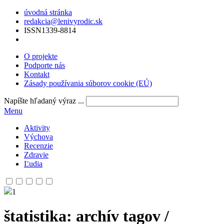
úvodná stránka
redakcia@lenivyrodic.sk
ISSN
1339-8814
O projekte
Podporte nás
Kontakt
Zásady používania súborov cookie (EÚ)
Napíšte hľadaný výraz ...
Menu
Aktivity
Výchova
Recenzie
Zdravie
Ľudia
1
štatistika
: archív tagov /