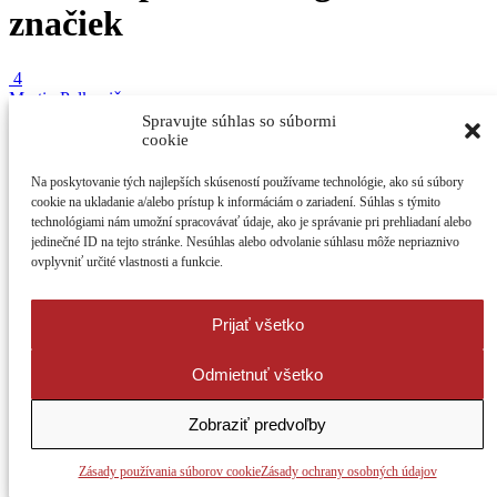
značiek
4
Martin Palkovič
v rubrike:
Aktivity
Spravujte súhlas so súbormi
cookie
Žiaci v Elektrárni: Bola to najlepšia
Na poskytovanie tých najlepších skúseností používame technológie, ako sú súbory
vyučovacia hodina!
cookie na ukladanie a/alebo prístup k informáciám o zariadení. Súhlas s týmito
technológiami nám umožní spracovávať údaje, ako je správanie pri prehliadaní alebo
jedinečné ID na tejto stránke. Nesúhlas alebo odvolanie súhlasu môže nepriaznivo
ovplyvniť určité vlastnosti a funkcie.
Namiesto kníh plastelína, namiesto poučiek pokusy. Zo starej
elektrárne na Staničnej ulici v ...
Prijať všetko
1
3
Odmietnuť všetko
4119
Zobraziť predvoľby
Zásady používania súborov cookie
Zásady ochrany osobných údajov