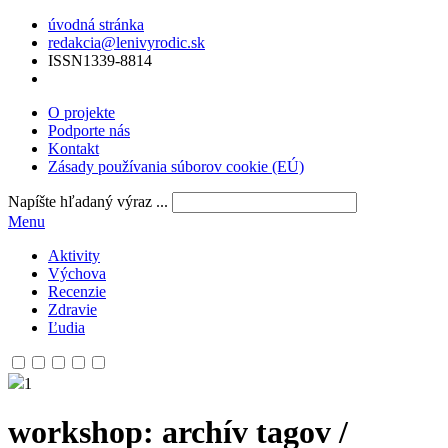
úvodná stránka
redakcia@lenivyrodic.sk
ISSN
1339-8814
O projekte
Podporte nás
Kontakt
Zásady používania súborov cookie (EÚ)
Napíšte hľadaný výraz ...
Menu
Aktivity
Výchova
Recenzie
Zdravie
Ľudia
1
workshop
: archív tagov /