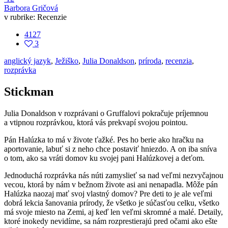
Barbora Gričová
v rubrike:
Recenzie
4127
3
anglický jazyk
,
Ježiško
,
Julia Donaldson
,
príroda
,
recenzia
,
rozprávka
Stickman
Julia Donaldson v rozprávani o Gruffalovi pokračuje príjemnou
a vtipnou rozprávkou, ktorá vás prekvapí svojou pointou.
Pán Halúzka to má v živote ťažké. Pes ho berie ako hračku na
aportovanie, labuť si z neho chce postaviť hniezdo. A on iba sníva
o tom, ako sa vráti domov ku svojej pani Halúzkovej a deťom.
Jednoduchá rozprávka nás núti zamyslieť sa nad veľmi nezvyčajnou
vecou, ktorá by nám v bežnom živote asi ani nenapadla. Môže pán
Halúzka naozaj mať svoj vlastný domov? Pre deti to je ale veľmi
dobrá lekcia šanovania prírody, že všetko je súčasťou celku, všetko
má svoje miesto na Zemi, aj keď len veľmi skromné a malé. Detaily,
ktoré inokedy nevidíme, sa nám rozprestierajú pred očami ako ešte