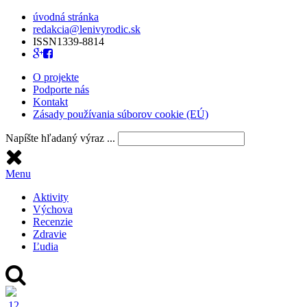
úvodná stránka
redakcia@lenivyrodic.sk
ISSN
1339-8814
O projekte
Podporte nás
Kontakt
Zásady používania súborov cookie (EÚ)
Napíšte hľadaný výraz ...
Menu
Aktivity
Výchova
Recenzie
Zdravie
Ľudia
12