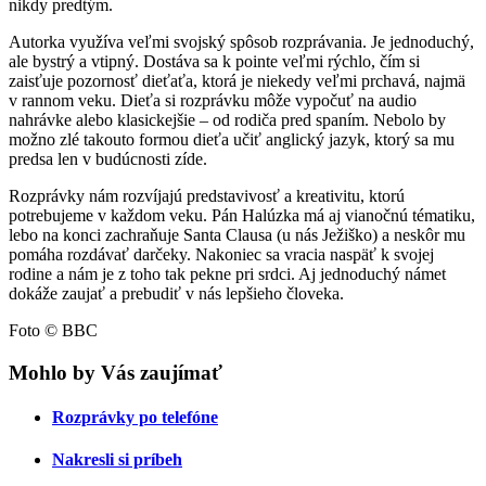
nikdy predtým.
Autorka využíva veľmi svojský spôsob rozprávania. Je jednoduchý,
ale bystrý a vtipný. Dostáva sa k pointe veľmi rýchlo, čím si
zaisťuje pozornosť dieťaťa, ktorá je niekedy veľmi prchavá, najmä
v rannom veku. Dieťa si rozprávku môže vypočuť na audio
nahrávke alebo klasickejšie – od rodiča pred spaním. Nebolo by
možno zlé takouto formou dieťa učiť anglický jazyk, ktorý sa mu
predsa len v budúcnosti zíde.
Rozprávky nám rozvíjajú predstavivosť a kreativitu, ktorú
potrebujeme v každom veku. Pán Halúzka má aj vianočnú tématiku,
lebo na konci zachraňuje Santa Clausa (u nás Ježiško) a neskôr mu
pomáha rozdávať darčeky. Nakoniec sa vracia naspäť k svojej
rodine a nám je z toho tak pekne pri srdci. Aj jednoduchý námet
dokáže zaujať a prebudiť v nás lepšieho človeka.
Foto © BBC
Mohlo by Vás zaujímať
Rozprávky po telefóne
Nakresli si príbeh