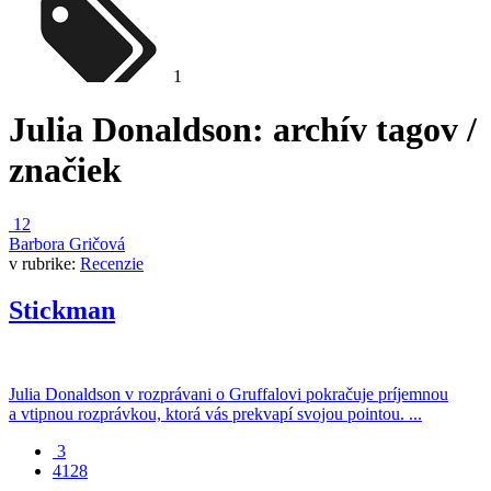
1
Julia Donaldson
: archív tagov /
značiek
12
Barbora Gričová
v rubrike:
Recenzie
Stickman
Julia Donaldson v rozprávani o Gruffalovi pokračuje príjemnou
a vtipnou rozprávkou, ktorá vás prekvapí svojou pointou. ...
3
4128