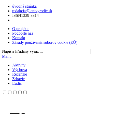
úvodná stránka
redakcia@lenivyrodic.sk
ISSN
1339-8814
O projekte
Podporte nás
Kontakt
Zásady používania súborov cookie (EÚ)
Napíšte hľadaný výraz ...
Menu
Aktivity
Výchova
Recenzie
Zdravie
Ľudia