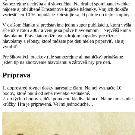
Samozrejme nechýba ani slovenčina. Na druhej spomínanej webke
nájdete aj obľúbené Einsteinove logické hádanky. Vraj ich dokáže
vyriešiť len 10 % populácie. Otestujte sa, či patríte do tejto skupiny.
V ďalšom článku si predstavíme jednu super publikáciu, ktorá vyšla
síce už v roku 2007 a venuje sa práve hlavolamom – Největší kniha
hlavolamu. Práve táto môže byť zdrojom nápadov pre rôzne
hlavolamy a rébusy, ktoré môžete pre deti nielen pripraviť, ale aj
vyrobiť.
Pre šikovných oteckov (ale samozrejme aj mamičky) prinášame
jeden tip na zhotovenie hlavolamu a zároveň hry pre deti.
Príprava
1. doprostred rovnej dosky
narysujte čiaru. Na nej vyznačte 10
bodov, ktoré budú od seba rovnako vzdialené.
2. do týchto bodov
zatlčte pomocou kladiva klince. Na ne umiestnite
krúžky. Hra je pripravená. Veľmi jednoduché…