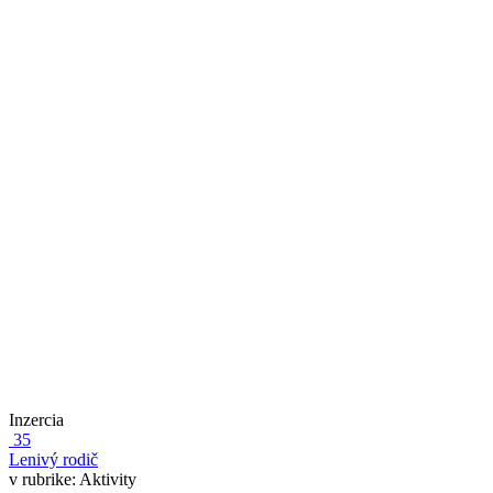
Inzercia
35
Lenivý rodič
v rubrike:
Aktivity