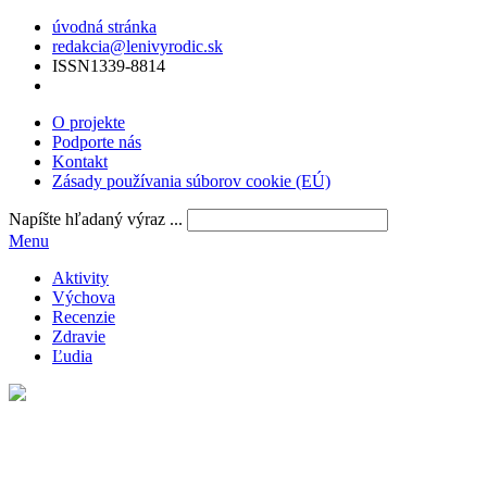
úvodná stránka
redakcia@lenivyrodic.sk
ISSN
1339-8814
O projekte
Podporte nás
Kontakt
Zásady používania súborov cookie (EÚ)
Napíšte hľadaný výraz ...
Menu
Aktivity
Výchova
Recenzie
Zdravie
Ľudia