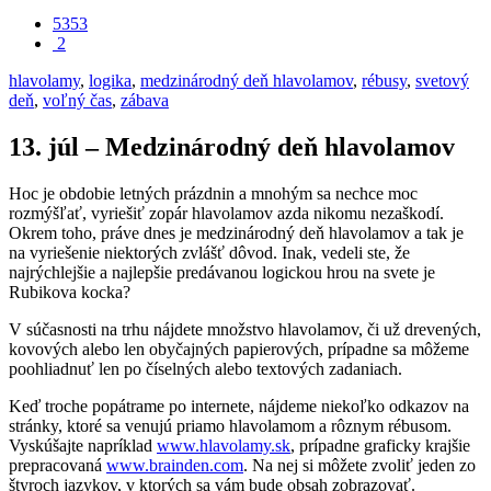
5353
2
hlavolamy
,
logika
,
medzinárodný deň hlavolamov
,
rébusy
,
svetový
deň
,
voľný čas
,
zábava
13. júl – Medzinárodný deň hlavolamov
Hoc je obdobie letných prázdnin a mnohým sa nechce moc
rozmýšľať, vyriešiť zopár hlavolamov azda nikomu nezaškodí.
Okrem toho, práve dnes je medzinárodný deň hlavolamov a tak je
na vyriešenie niektorých zvlášť dôvod. Inak, vedeli ste, že
najrýchlejšie a najlepšie predávanou logickou hrou na svete je
Rubikova kocka?
V súčasnosti na trhu nájdete množstvo hlavolamov, či už drevených,
kovových alebo len obyčajných papierových, prípadne sa môžeme
poohliadnuť len po číselných alebo textových zadaniach.
Keď troche popátrame po internete, nájdeme niekoľko odkazov na
stránky, ktoré sa venujú priamo hlavolamom a rôznym rébusom.
Vyskúšajte napríklad
www.hlavolamy.sk
, prípadne graficky krajšie
prepracovaná
www.brainden.com
. Na nej si môžete zvoliť jeden zo
štyroch jazykov, v ktorých sa vám bude obsah zobrazovať.