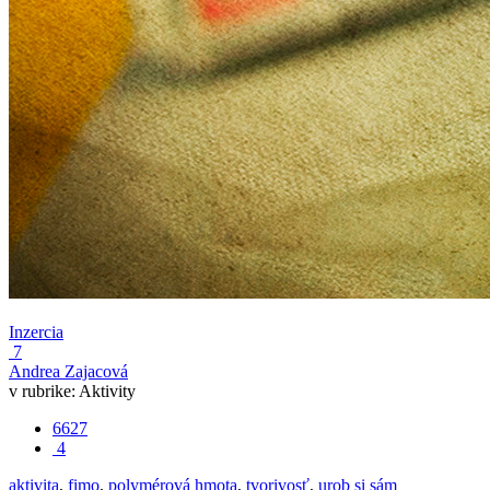
Inzercia
7
Andrea Zajacová
v rubrike:
Aktivity
6627
4
aktivita
,
fimo
,
polymérová hmota
,
tvorivosť
,
urob si sám