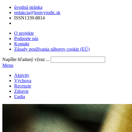
úvodná stránka
redakcia@lenivyrodic.sk
ISSN
1339-8814
O projekte
Podporte nás
Kontakt
Zásady používania súborov cookie (EÚ)
Napíšte hľadaný výraz ...
Menu
Aktivity
Výchova
Recenzie
Zdravie
Ľudia