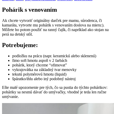
Pohárik s venovaním
Ak chcete vytvoriť originálny darček pre mamu, súrodenca, či
kamaráta, vytvorte mu pohárik s venovaním doslova na mieru:).
Môžete ho potom použiť na ranný čajík, či napríklad ako stojan na
perá na detský stôl.
Potrebujeme:
podložku na prácu (napr. keramickú alebo sklenenú)
fimo soft hmotu aspoň v 2 farbách
pohárik, ktorý chceme “ofimovat”
vykrajovátka na základný tvar menovky
tekutú polymérovú hmotu (liquid)
špáratko/ihlu alebo iný podobný nástroj
Ešte malé upozornenie pre tých, čo sa pustia do týchto pohárikov:
poháriky sa nesmú dávať do umývačky, vhodné je teda len ručne
umývanie.