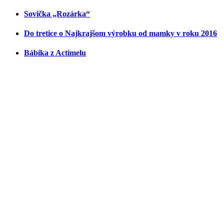
Sovička „Rozárka“
Do tretice o Najkrajšom výrobku od mamky v roku 2016
Bábika z Actimelu