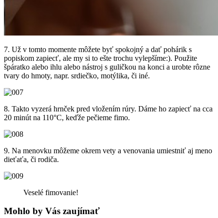
7. Už v tomto momente
môžete byť spokojný a dať pohárik s
popiskom zapiecť, ale my si to ešte trochu vylepšíme:). Použite
špáratko alebo ihlu alebo nástroj s guličkou na konci a urobte rôzne
tvary do hmoty, napr. srdiečko, motýlika, či iné.
8. Takto vyzerá hrnček
pred vložením rúry. Dáme ho zapiecť na cca
20 minút na 110°C, keďže pečieme fimo.
9. Na menovku môžeme
okrem vety a venovania umiestniť aj meno
dieťaťa, či rodiča.
Veselé fimovanie!
Mohlo by Vás zaujímať