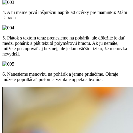
4. A tu máme prvú inšpiráciu
napríklad dcérky pre maminku: Mám
ťa rada.
5. Plátok s textom
teraz prenesieme na pohárik, ale dôležité je dať
medzi pohárik a plát tekutú polymérovú hmotu. Ak ju nemáte,
môžete postupovať aj bez nej, ale je tam väčšie riziko, že menovka
nevydrží.
6. Nanesieme menovku na pohárik
a jemne pritlačíme. Okraje
môžete popritláčať prstom a vznikne aj pekná textúra.