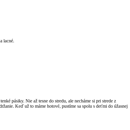
a lacné.
enké pásiky. Nie až tesne do stredu, ale necháme si pri strede z
 držanie. Keď už to máme hotové, pustíme sa spolu s deťmi do úžasnej
.