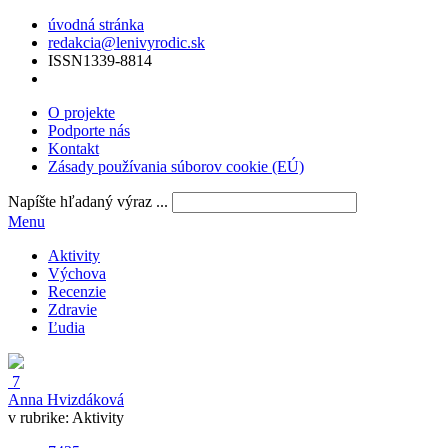
úvodná stránka
redakcia@lenivyrodic.sk
ISSN
1339-8814
O projekte
Podporte nás
Kontakt
Zásady používania súborov cookie (EÚ)
Napíšte hľadaný výraz ...
Menu
Aktivity
Výchova
Recenzie
Zdravie
Ľudia
7
Anna Hvizdáková
v rubrike:
Aktivity