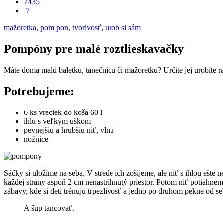
7435
7
mažoretka
,
pom pon
,
tvorivosť
,
urob si sám
Pompóny pre malé roztlieskavačky
Máte doma malú baletku, tanečnicu či mažoretku? Určite jej urobíte r
Potrebujeme:
6 ks vreciek do koša 60 l
ihlu s veľkým uškom
pevnejšiu a hrubšiu niť, vlnu
nožnice
Sáčky si uložíme na seba. V strede ich zošijeme, ale niť s ihlou ešte 
každej strany aspoň 2 cm nenastrihnutý priestor. Potom niť potiahne
zábavy, kde si deti trénujú trpezlivosť a jedno po druhom pekne od 
A šup tancovať.