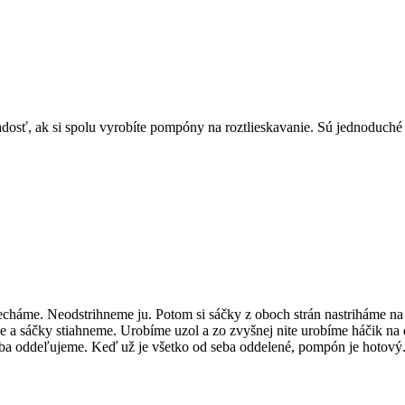
adosť, ak si spolu vyrobíte pompóny na roztlieskavanie. Sú jednoduché 
necháme. Neodstrihneme ju. Potom si sáčky z oboch strán nastriháme na t
me a sáčky stiahneme. Urobíme uzol a zo zvyšnej nite urobíme háčik na
seba oddeľujeme. Keď už je všetko od seba oddelené, pompón je hotový