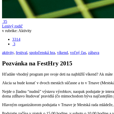
35
Lenivý rodič
v rubrike:
Aktivity
3314
3
aktivity
,
festival
,
spoločenská hra
,
víkend
,
voľný čas
,
zábava
Pozvánka na FestHry 2015
Hľadáte vhodný program pre svoje deti na najbližší víkend? Ak máte 
Akcia sa bude konať v dvoch mestách súčasne a to v Trnave (Mestská š
Nejde o žiadnu “nudnú” výstavu výrobkov, naopak podujatie je interak
doma zdĺhavo študovať pravidlá (čo mimochodom býva najčastejším p
Hlavným organizátorom podujatia v Trnave je Mestská rada mládeže, 
Podujatie začína v piatok o 15.00 hodine, v sobotu o 10.00 hodine a 