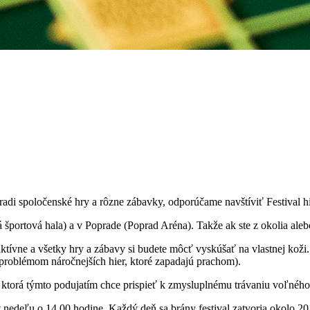
radi spoločenské hry a rôzne zábavky, odporúčame navštíviť Festival h
portová hala) a v Poprade (Poprad Aréna). Takže ak ste z okolia alebo 
tívne a všetky hry a zábavy si budete môcť vyskúšať na vlastnej koži. 
roblémom náročnejších hier, ktoré zapadajú prachom).
ktorá týmto podujatím chce prispieť k zmysluplnému trávaniu voľného 
v nedeľu o 14.00 hodine. Každý deň sa brány festival zatvoria okolo 20