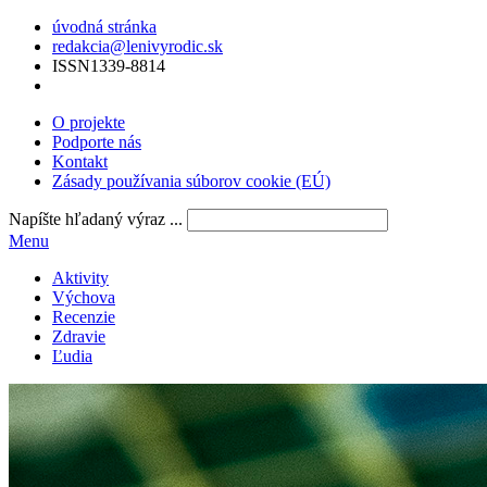
úvodná stránka
redakcia@lenivyrodic.sk
ISSN
1339-8814
O projekte
Podporte nás
Kontakt
Zásady používania súborov cookie (EÚ)
Napíšte hľadaný výraz ...
Menu
Aktivity
Výchova
Recenzie
Zdravie
Ľudia