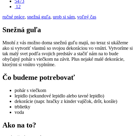
5473
12
ručné práce
,
snežná guľa
,
urob si sám
,
voľný čas
Snežná guľa
Mnohí z vás možno doma snežnú guľu majú, no teraz si ukážeme
ako si vytvoriť vlastnú so svojou dekoráciou vo vnútri. Vytvoríme si
tak malý svet podľa svojich predstáv a stačiť nám na to bude
obyčajný pohár s viečkom na závit. Plus nejaké malé dekorácie,
ktorými si vnútro vyplníme.
Čo budeme potrebovať
pohár s viečkom
lepidlo (sekundové lepidlo alebo tavné lepidlo)
dekorácie (napr. hračky z kinder vajíčok, drôt, korále)
trblietky
voda
Ako na to?