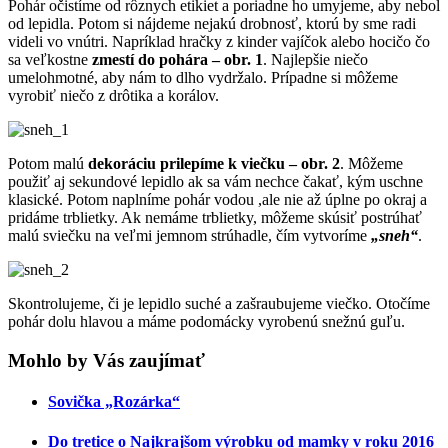
Pohár očistíme od rôznych etikiet a poriadne ho umyjeme, aby nebol
od lepidla. Potom si nájdeme nejakú drobnosť, ktorú by sme radi
videli vo vnútri. Napríklad hračky z kinder vajíčok alebo hocičo čo
sa veľkostne
zmestí do pohára – obr. 1
. Najlepšie niečo
umelohmotné, aby nám to dlho vydržalo. Prípadne si môžeme
vyrobiť niečo z drôtika a korálov.
Potom malú
dekoráciu prilepíme k viečku – obr. 2
. Môžeme
použiť aj sekundové lepidlo ak sa vám nechce čakať, kým uschne
klasické. Potom naplníme pohár vodou ,ale nie až úplne po okraj a
pridáme trblietky. Ak nemáme trblietky, môžeme skúsiť postrúhať
malú sviečku na veľmi jemnom strúhadle, čím vytvoríme
„sneh“
.
Skontrolujeme, či je lepidlo suché a zašraubujeme viečko. Otočíme
pohár dolu hlavou a máme podomácky vyrobenú snežnú guľu.
Mohlo by Vás zaujímať
Sovička „Rozárka“
Do tretice o Najkrajšom výrobku od mamky v roku 2016