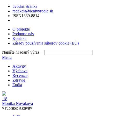
úvodná stránka
redakcia@lenivyrodic.sk
ISSN
1339-8814
O projekte
Podporte nás
Kontakt
Zásady používania súborov cookie (EÚ)
Napíšte hľadaný výraz ...
Menu
Aktivity
Výchova
Recenzie
Zdravie
Ľudia
18
Monika Nováková
v rubrike:
Aktivity