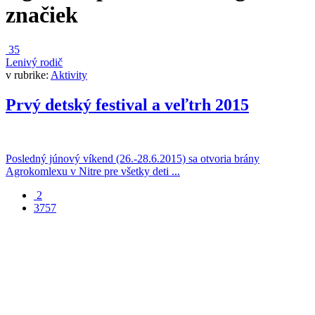
značiek
35
Lenivý rodič
v rubrike:
Aktivity
Prvý detský festival a veľtrh 2015
Posledný júnový víkend (26.-28.6.2015) sa otvoria brány
Agrokomlexu v Nitre pre všetky deti ...
2
3757