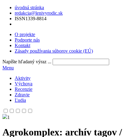
úvodná stránka
redakcia@lenivyrodic.sk
ISSN
1339-8814
O projekte
Podporte nás
Kontakt
Zásady používania súborov cookie (EÚ)
Napíšte hľadaný výraz ...
Menu
Aktivity
Výchova
Recenzie
Zdravie
Ľudia
1
Agrokomplex
: archív tagov /