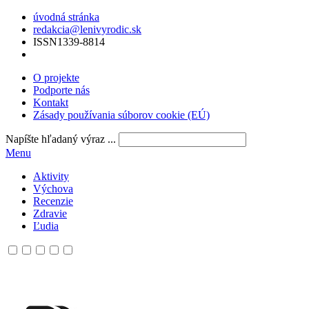
úvodná stránka
redakcia@lenivyrodic.sk
ISSN
1339-8814
O projekte
Podporte nás
Kontakt
Zásady používania súborov cookie (EÚ)
Napíšte hľadaný výraz ...
Menu
Aktivity
Výchova
Recenzie
Zdravie
Ľudia