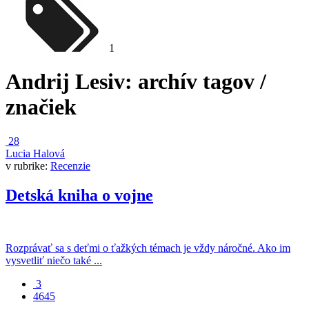
1
Andrij Lesiv
: archív tagov /
značiek
28
Lucia Halová
v rubrike:
Recenzie
Detská kniha o vojne
Rozprávať sa s deťmi o ťažkých témach je vždy náročné. Ako im
vysvetliť niečo také ...
3
4645