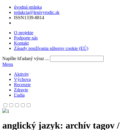
úvodná stránka
redakcia@lenivyrodic.sk
ISSN
1339-8814
O projekte
Podporte nás
Kontakt
Zásady používania súborov cookie (EÚ)
Napíšte hľadaný výraz ...
Menu
Aktivity
Výchova
Recenzie
Zdravie
Ľudia
1
anglický jazyk
: archív tagov /