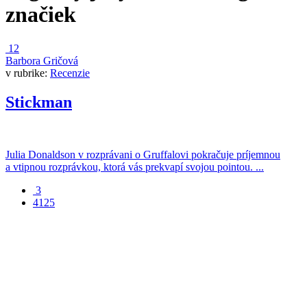
značiek
12
Barbora Gričová
v rubrike:
Recenzie
Stickman
Julia Donaldson v rozprávani o Gruffalovi pokračuje príjemnou
a vtipnou rozprávkou, ktorá vás prekvapí svojou pointou. ...
3
4125