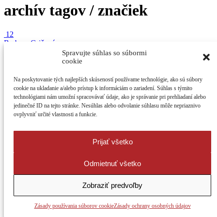
archív tagov / značiek
12
Barbora Gričová
v rubrike:
Recenzie
Spravujte súhlas so súbormi
cookie
Anna zo Zeleného domu
Na poskytovanie tých najlepších skúseností používame technológie, ako sú súbory
cookie na ukladanie a/alebo prístup k informáciám o zariadení. Súhlas s týmito
technológiami nám umožní spracovávať údaje, ako je správanie pri prehliadaní alebo
jedinečné ID na tejto stránke. Nesúhlas alebo odvolanie súhlasu môže nepriaznivo
Táto kniha by mala byť príručkou pre každé dospievajúce dievča.
ovplyvniť určité vlastnosti a funkcie.
Zachytáva morálne hodnoty ...
3
Prijať všetko
5483
Odmietnuť všetko
Zobraziť predvoľby
Zásady používania súborov cookie
Zásady ochrany osobných údajov