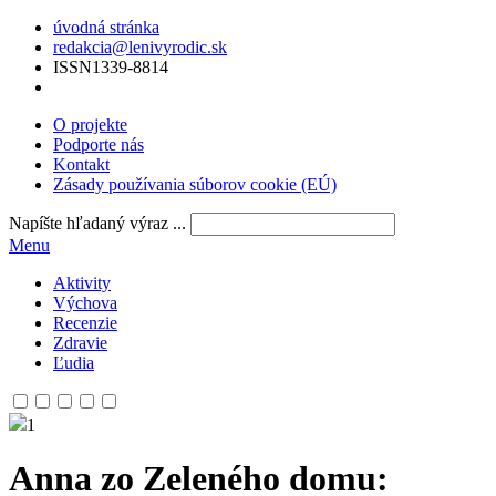
úvodná stránka
redakcia@lenivyrodic.sk
ISSN
1339-8814
O projekte
Podporte nás
Kontakt
Zásady používania súborov cookie (EÚ)
Napíšte hľadaný výraz ...
Menu
Aktivity
Výchova
Recenzie
Zdravie
Ľudia
1
Anna zo Zeleného domu
: