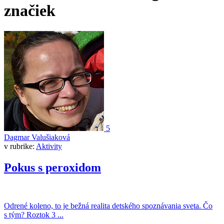
značiek
5
Dagmar Valušiaková
v rubrike:
Aktivity
Pokus s peroxidom
Odrené koleno, to je bežná realita detského spoznávania sveta. Čo
s tým? Roztok 3 ...