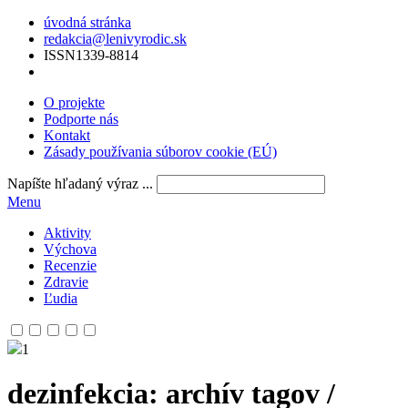
úvodná stránka
redakcia@lenivyrodic.sk
ISSN
1339-8814
O projekte
Podporte nás
Kontakt
Zásady používania súborov cookie (EÚ)
Napíšte hľadaný výraz ...
Menu
Aktivity
Výchova
Recenzie
Zdravie
Ľudia
1
dezinfekcia
: archív tagov /