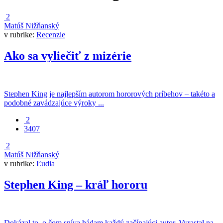
2
Matúš Nižňanský
v rubrike:
Recenzie
Ako sa vyliečiť z mizérie
Stephen King je najlepším autorom hororových príbehov – takéto a
podobné zavádzajúce výroky ...
2
3407
2
Matúš Nižňanský
v rubrike:
Ľudia
Stephen King – kráľ hororu
Dokázal to, o čom sníva hádam každý začínajúci autor. Vyrastal na