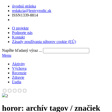
úvodná stránka
redakcia@lenivyrodic.sk
ISSN
1339-8814
O projekte
Podporte nás
Kontakt
Zásady používania súborov cookie (EÚ)
Napíšte hľadaný výraz ...
Menu
Aktivity
Výchova
Recenzie
Zdravie
Ľudia
2
horor
: archív tagov / značiek