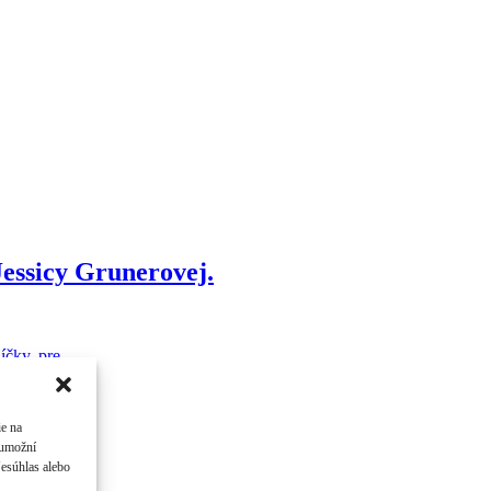
essicy Grunerovej.
čky, pre ...
ie na
 umožní
Nesúhlas alebo