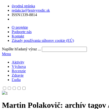
úvodná stránka
redakcia@lenivyrodic.sk
ISSN
1339-8814
O projekte
Podporte nás
Kontakt
Zásady používania súborov cookie (EÚ)
Napíšte hľadaný výraz ...
Menu
Aktivity
Výchova
Recenzie
Zdravie
Ľudia
1
Martin Polakovič
: archív tagov 