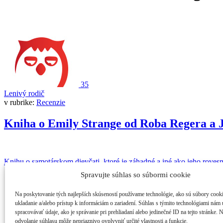
35
Lenivý rodič
v rubrike:
Recenzie
Kniha o Emily Strange od Roba Regera a J
Knihu o samotárskom dievčati, ktoré je záhadné a iné ako jeho rovesní
Spravujte súhlas so súbormi cookie
3
3956
Na poskytovanie tých najlepších skúseností používame technológie, ako sú súbory cook
ukladanie a/alebo prístup k informáciám o zariadení. Súhlas s týmito technológiami nám
spracovávať údaje, ako je správanie pri prehliadaní alebo jedinečné ID na tejto stránke. 
odvolanie súhlasu môže nepriaznivo ovplyvniť určité vlastnosti a funkcie.