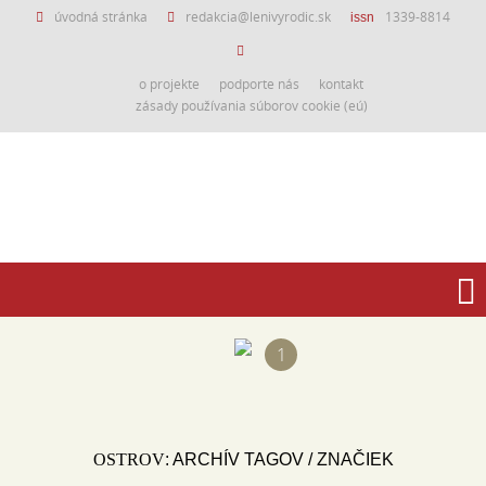
úvodná stránka
redakcia@lenivyrodic.sk
1339-8814
issn
o projekte
podporte nás
kontakt
zásady používania súborov cookie (eú)
1
OSTROV
: ARCHÍV TAGOV / ZNAČIEK