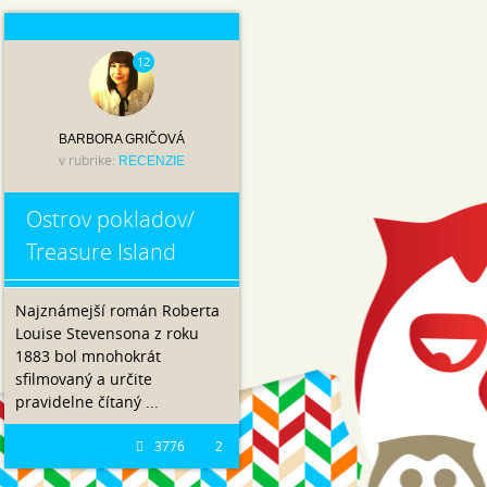
12
BARBORA GRIČOVÁ
v rubrike:
RECENZIE
Ostrov pokladov/
Treasure Island
Najznámejší román Roberta
Louise Stevensona z roku
1883 bol mnohokrát
sfilmovaný a určite
pravidelne čítaný ...
3776
2