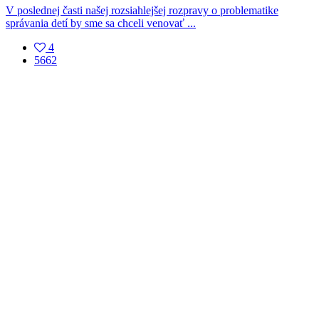
V poslednej časti našej rozsiahlejšej rozpravy o problematike
správania detí by sme sa chceli venovať ...
4
5662