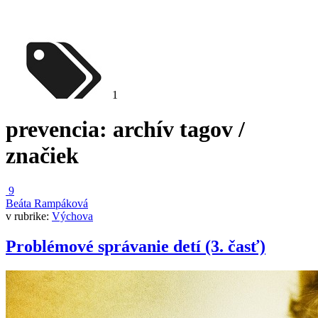
1
prevencia
: archív tagov /
značiek
9
Beáta Rampáková
v rubrike:
Výchova
Problémové správanie detí (3. časť)