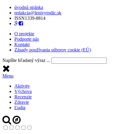
úvodná stránka
redakcia@lenivyrodic.sk
ISSN
1339-8814
O projekte
Podporte nás
Kontakt
Zásady používania súborov cookie (EÚ)
Napíšte hľadaný výraz ...
Menu
Aktivity
Výchova
Recenzie
Zdravie
Ľudia