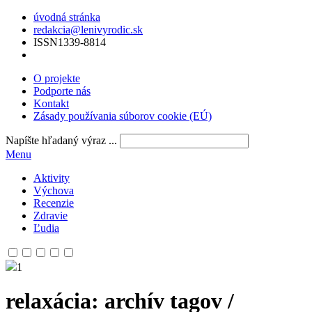
úvodná stránka
redakcia@lenivyrodic.sk
ISSN
1339-8814
O projekte
Podporte nás
Kontakt
Zásady používania súborov cookie (EÚ)
Napíšte hľadaný výraz ...
Menu
Aktivity
Výchova
Recenzie
Zdravie
Ľudia
1
relaxácia
: archív tagov /