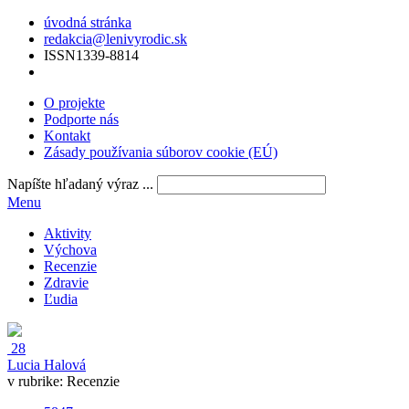
úvodná stránka
redakcia@lenivyrodic.sk
ISSN
1339-8814
O projekte
Podporte nás
Kontakt
Zásady používania súborov cookie (EÚ)
Napíšte hľadaný výraz ...
Menu
Aktivity
Výchova
Recenzie
Zdravie
Ľudia
28
Lucia Halová
v rubrike:
Recenzie