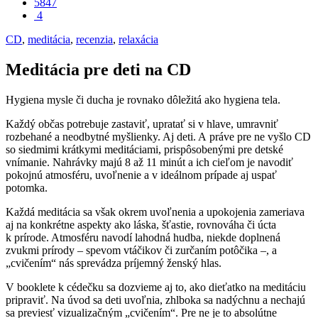
5847
4
CD
,
meditácia
,
recenzia
,
relaxácia
Meditácia pre deti na CD
Hygiena mysle či ducha je rovnako dôležitá ako hygiena tela.
Každý občas potrebuje zastaviť, upratať si v hlave, umravniť
rozbehané a neodbytné myšlienky. Aj deti. A práve pre ne vyšlo CD
so siedmimi krátkymi meditáciami, prispôsobenými pre detské
vnímanie. Nahrávky majú 8 až 11 minút a ich cieľom je navodiť
pokojnú atmosféru, uvoľnenie a v ideálnom prípade aj uspať
potomka.
Každá meditácia sa však okrem uvoľnenia a upokojenia zameriava
aj na konkrétne aspekty ako láska, šťastie, rovnováha či úcta
k prírode. Atmosféru navodí lahodná hudba, niekde doplnená
zvukmi prírody – spevom vtáčikov či zurčaním potôčika –, a
„cvičením“ nás sprevádza príjemný ženský hlas.
V booklete k cédečku sa dozvieme aj to, ako dieťatko na meditáciu
pripraviť. Na úvod sa deti uvoľnia, zhlboka sa nadýchnu a nechajú
sa previesť vizualizačným „cvičením“. Pre ne je to absolútne