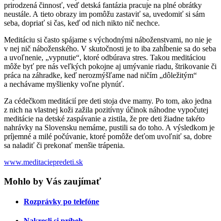
prirodzená činnosť, veď detská fantázia pracuje na plné obrátky
neustále. A tieto obrazy im pomôžu zastaviť sa, uvedomiť si sám
seba, dopriať si čas, keď od nich nikto nič nechce.
Meditáciu si často spájame s východnými náboženstvami, no nie je
v nej nič náboženského. V skutočnosti je to iba zahĺbenie sa do seba
a uvoľnenie, „vypnutie“, ktoré odbúrava stres. Takou meditáciou
môže byť pre nás veľkých pokojne aj umývanie riadu, štrikovanie či
práca na záhradke, keď nerozmýšľame nad ničím „dôležitým“
a nechávame myšlienky voľne plynúť.
Za cédečkom meditácií pre deti stoja dve mamy. Po tom, ako jedna
z nich na vlastnej koži zažila pozitívny účinok náhodne vypočutej
meditácie na detské zaspávanie a zistila, že pre deti žiadne takéto
nahrávky na Slovensku nemáme, pustili sa do toho. A výsledkom je
príjemné a milé počúvanie, ktoré pomôže deťom uvoľniť sa, dobre
sa naladiť či prekonať menšie trápenia.
www.meditaciepredeti.sk
Mohlo by Vás zaujímať
Rozprávky po telefóne
Nakresli si príbeh