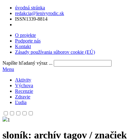
úvodná stránka
redakcia@lenivyrodic.sk
ISSN
1339-8814
O projekte
Podporte nás
Kontakt
Zásady používania súborov cookie (EÚ)
Napíšte hľadaný výraz ...
Menu
Aktivity
Výchova
Recenzie
Zdravie
Ľudia
1
sloník
: archív tagov / značiek