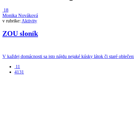
18
Monika Nováková
v rubrike:
Aktivity
ZOU sloník
V každej domácnosti sa isto nájdu nejaké kúsky látok či staré oblečenie
11
4131