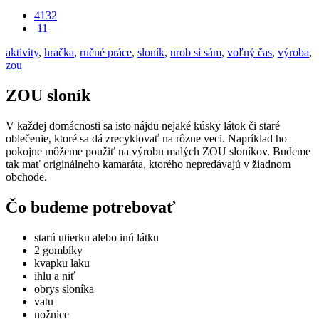
4132
11
aktivity
,
hračka
,
ručné práce
,
sloník
,
urob si sám
,
voľný čas
,
výroba
,
zou
ZOU sloník
V každej domácnosti sa isto nájdu nejaké kúsky látok či staré
oblečenie, ktoré sa dá zrecyklovať na rôzne veci. Napríklad ho
pokojne môžeme použiť na výrobu malých ZOU sloníkov. Budeme
tak mať originálneho kamaráta, ktorého nepredávajú v žiadnom
obchode.
Čo budeme potrebovať
starú utierku alebo inú látku
2 gombíky
kvapku laku
ihlu a niť
obrys sloníka
vatu
nožnice