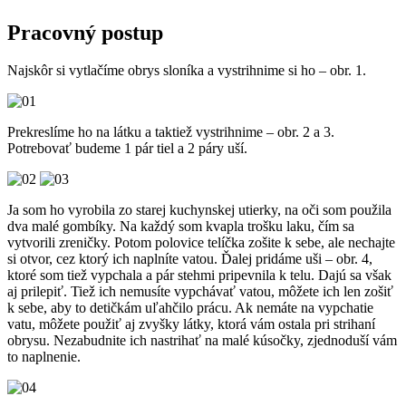
Pracovný postup
Najskôr si vytlačíme obrys sloníka a vystrihnime si ho –
obr. 1
.
Prekreslíme ho na látku a taktiež vystrihnime –
obr. 2 a 3
.
Potrebovať budeme 1 pár tiel a 2 páry uší.
Ja som ho vyrobila zo starej kuchynskej utierky, na oči som použila
dva malé gombíky. Na každý som kvapla trošku laku, čím sa
vytvorili zreničky. Potom polovice telíčka zošite k sebe, ale nechajte
si otvor, cez ktorý ich naplníte vatou. Ďalej pridáme uši –
obr. 4
,
ktoré som tiež vypchala a pár stehmi pripevnila k telu. Dajú sa však
aj prilepiť. Tiež ich nemusíte vypchávať vatou, môžete ich len zošiť
k sebe, aby to detičkám uľahčilo prácu. Ak nemáte na vypchatie
vatu, môžete použiť aj zvyšky látky, ktorá vám ostala pri strihaní
obrysu. Nezabudnite ich nastrihať na malé kúsočky, zjednoduší vám
to naplnenie.