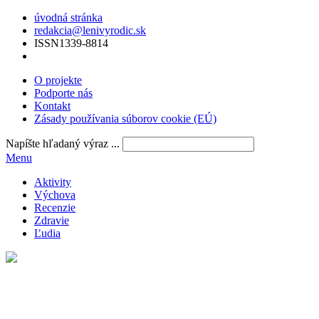
úvodná stránka
redakcia@lenivyrodic.sk
ISSN
1339-8814
O projekte
Podporte nás
Kontakt
Zásady používania súborov cookie (EÚ)
Napíšte hľadaný výraz ...
Menu
Aktivity
Výchova
Recenzie
Zdravie
Ľudia