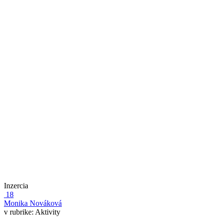
Inzercia
18
Monika Nováková
v rubrike:
Aktivity