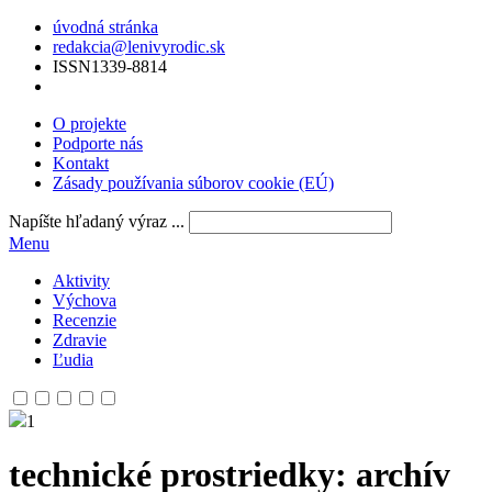
úvodná stránka
redakcia@lenivyrodic.sk
ISSN
1339-8814
O projekte
Podporte nás
Kontakt
Zásady používania súborov cookie (EÚ)
Napíšte hľadaný výraz ...
Menu
Aktivity
Výchova
Recenzie
Zdravie
Ľudia
1
technické prostriedky
: archív