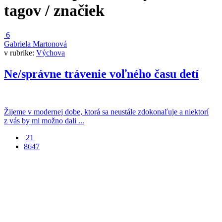
tagov / značiek
6
Gabriela Martonová
v rubrike:
Výchova
Ne/správne trávenie voľného času detí
Žijeme v modernej dobe, ktorá sa neustále zdokonaľuje a niektorí
z vás by mi možno dali ...
21
8647