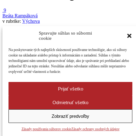
9
Beáta Rampáková
v rubrike:
Výchova
Kam kráčaš, učiteľ?
Spravujte súhlas so súbormi
cookie
Na poskytovanie tých najlepších skúseností používame technológie, ako sú súbory
cookie na ukladanie a/alebo prístup k informáciám o zariadení. Súhlas s týmito
Hlavou mi víri veľa myšlienok nad budúcnosťou učiteľa, detí,
technológiami nám umožní spracovávať údaje, ako je správanie pri prehliadaní alebo
celého školského systému. Nedá ...
jedinečné ID na tejto stránke. Nesúhlas alebo odvolanie súhlasu môže nepriaznivo
ovplyvniť určité vlastnosti a funkcie.
3
4667
Prijať všetko
Odmietnuť všetko
Zobraziť predvoľby
Zásady používania súborov cookie
Zásady ochrany osobných údajov