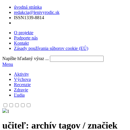
úvodná stránka
redakcia@lenivyrodic.sk
ISSN
1339-8814
O projekte
Podporte nás
Kontakt
Zásady používania súborov cookie (EÚ)
Napíšte hľadaný výraz ...
Menu
Aktivity
Výchova
Recenzie
Zdravie
Ľudia
1
učiteľ
: archív tagov / značiek