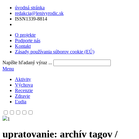
úvodná stránka
redakcia@lenivyrodic.sk
ISSN
1339-8814
O projekte
Podporte nás
Kontakt
Zásady používania súborov cookie (EÚ)
Napíšte hľadaný výraz ...
Menu
Aktivity
Výchova
Recenzie
Zdravie
Ľudia
1
upratovanie
: archív tagov /