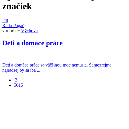
značiek
48
Rado Pagáč
v rubrike:
Výchova
Deti a domáce práce
Deti a domáce práce sa väčšinou moc nemusia. Samozrejme,
najradšej by sa iba ...
2
5615