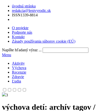
úvodná stránka
redakcia@lenivyrodic.sk
ISSN
1339-8814
O projekte
Podporte nás
Kontakt
Zásady používania súborov cookie (EÚ)
Napíšte hľadaný výraz ...
Menu
Aktivity
Výchova
Recenzie
Zdravie
Ľudia
3
výchova detí
: archív tagov /