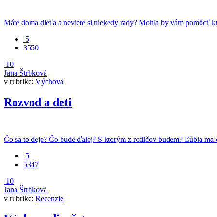
Máte doma dieťa a neviete si niekedy rady? Mohla by vám pomôcť kni
5
3550
10
Jana Štrbková
v rubrike:
Výchova
Rozvod a deti
Čo sa to deje? Čo bude ďalej? S ktorým z rodičov budem? Ľúbia ma eš
5
5347
10
Jana Štrbková
v rubrike:
Recenzie