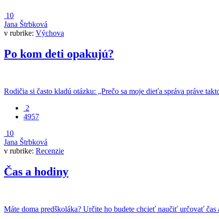
10
Jana Štrbková
v rubrike:
Výchova
Po kom deti opakujú?
Rodičia si často kladú otázku: „Prečo sa moje dieťa správa práve tak
2
4957
10
Jana Štrbková
v rubrike:
Recenzie
Čas a hodiny
Máte doma predškoláka? Určite ho budete chcieť naučiť určovať čas a