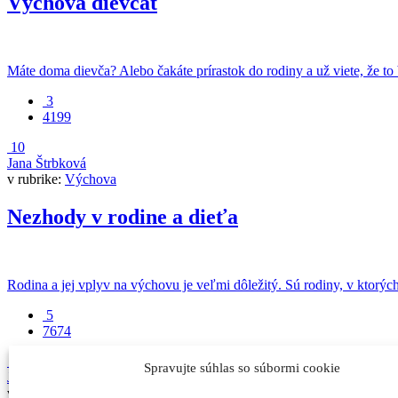
Výchova dievčat
Máte doma dievča? Alebo čakáte prírastok do rodiny a už viete, že to 
3
4199
10
Jana Štrbková
v rubrike:
Výchova
Nezhody v rodine a dieťa
Rodina a jej vplyv na výchovu je veľmi dôležitý. Sú rodiny, v ktorých 
5
7674
10
Spravujte súhlas so súbormi cookie
Jana Štrbková
v rubrike:
Výchova