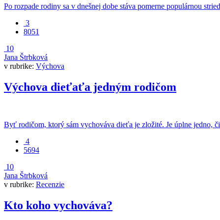
Po rozpade rodiny sa v dnešnej dobe stáva pomerne populárnou striedav
3
8051
10
Jana Štrbková
v rubrike:
Výchova
Výchova dieťaťa jedným rodičom
Byť rodičom, ktorý sám vychováva dieťa je zložité. Je úplne jedno, či 
4
5694
10
Jana Štrbková
v rubrike:
Recenzie
Kto koho vychováva?