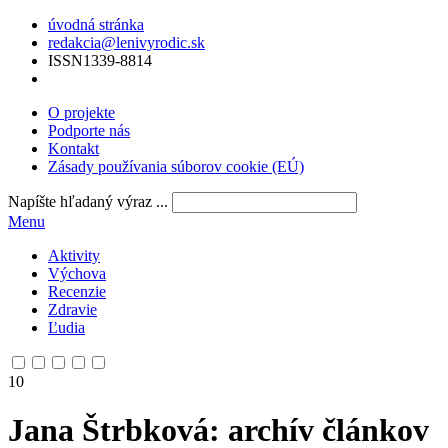
úvodná stránka
redakcia@lenivyrodic.sk
ISSN
1339-8814
O projekte
Podporte nás
Kontakt
Zásady používania súborov cookie (EÚ)
Napíšte hľadaný výraz ...
Menu
Aktivity
Výchova
Recenzie
Zdravie
Ľudia
10
Jana Štrbková
: archív článkov