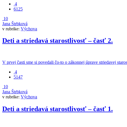
4
6125
10
Jana Štrbková
v rubrike:
Výchova
Deti a striedavá starostlivosť – časť 2.
V prvej časti sme si povedali čo-to o zákonnej úprave striedavej starostl
4
5147
10
Jana Štrbková
v rubrike:
Výchova
Deti a striedavá starostlivosť – časť 1.