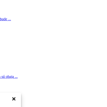
bude ...
sú obaja ...