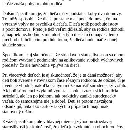
lepšie znáša pobyt u tohto rodiča.
Ďalším špecifikom je, že dieťa má v podstate akoby dva domovy.
To môže spôsobiť, že dieťa prestane mať pocit domova, čo má
výrazný vplyv na psychiku dieťaťa. Dieťa totiž potrebuje istoty
a pocit domova. Preto je tiež veľmi dôležité, aby sa rodičia dohodli
aj napriek nezhodám z minulosti a tým dieťaťu čo najviac tento
prechod uľahčili, čím predídu tomu, že dieťa bude mať z danej
situácie stres.
Špecifikom je aj skutočnosť, že striedavou starostlivosťou sa obom
rodičom vytvárajú podmienky na aplikovanie svojich výchovných
predstáv, čo ale nevhodne vplýva na dieťa.
Pri viacerých deťoch je aj skutočnosť, že je tu daná možnosť, aby
deti boli zverené v rovnakom čase rôznym rodičom. Je otázne, či je
uvedené vhodné, nakoľko sa tým môže narušiť súrodenecký vzťah.
Ak boli súrodenci zvyknutí vyrastať spolu a zrazu si ich rodičia
striedajú, ale len po jednom, tak prakticky zaniká súrodenecký
vzťah, čo samozrejme nie je dobré. Deti sa potom navzájom
odsudzujú, nakoľko často v takýchto prípadoch majú inak
stanovený režim.
Kvázi špecifikom, ale v hlavnej miere aj výhodou striedavej
starostlivosti je skutočnosť, že dieťa je zvyknuté na oboch rodičov.