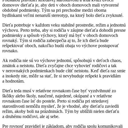
domovov dieťaťa je, aby deti v oboch domovoch mali vytvorené
obdobné podmienky. Tým sa pri prechodne medzi oboma
bydliskami veľmi nenaruší stereotyp, na ktorý bolo dieťa zvyknuté.
Dieťa potrebuje v každom veku stabilné prostredie, režim a jednotnú
výchovu. Preto treba, aby si rodičia v záujme dieťaťa dohodli presne
podmienky a spôsob výchovy, ktorý má byť v oboch domovoch
rovnaký. Tým si rodičia zabezpečia aj to, že ich dieťa bude
rešpektovať oboch, nakoľko budú obaja vo výchove postupovať
rovnako.
Ak rodičia nie sú vo výchove jednotní, spôsobujú v deťoch chaos,
zmätok a neistotu. Dieťa zvyčajne chce vyhovieť rodičovi a tak
v nerovnakých podmienkach bude cítiť neistotu. Keď dieťa raz smie
a inokedy nie, môže sa stať, že si nevybuduje rešpekt k pravidlám
a hodnotám.
Dieťa teda musí v relatívne rovnakom čase byť vyzdvihnuté zo
škôlky alebo školy, naučené, najedené, okúpané a v relatívne
rovnakom čase ísť do postele. Preto si rodičia pri striedavej
starostlivosti nemôžu myslieť, že je vhodné, aby dieťaťu zaviedli
režim, akoby boli na prázdninách. Tým by ublížili nielen dieťaťu
a druhému rodičovi, ale aj sebe.
Pre rovnosť pravidiel je základom, aby rodičia spolu komunikovali