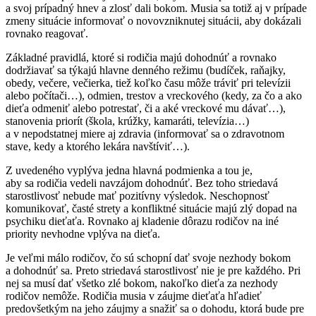
a svoj prípadný hnev a zlosť dali bokom. Musia sa totiž aj v prípade
zmeny situácie informovať o novovzniknutej situácii, aby dokázali
rovnako reagovať.
Základné pravidlá, ktoré si rodičia majú dohodnúť a rovnako
dodržiavať sa týkajú hlavne denného režimu (budíček, raňajky,
obedy, večere, večierka, tiež koľko času môže tráviť pri televízii
alebo počítači…), odmien, trestov a vreckového (kedy, za čo a ako
dieťa odmeniť alebo potrestať, či a aké vreckové mu dávať…),
stanovenia priorít (škola, krúžky, kamaráti, televízia…)
a v nepodstatnej miere aj zdravia (informovať sa o zdravotnom
stave, kedy a ktorého lekára navštíviť…).
Z uvedeného vyplýva jedna hlavná podmienka a tou je,
aby sa rodičia vedeli navzájom dohodnúť. Bez toho striedavá
starostlivosť nebude mať pozitívny výsledok. Neschopnosť
komunikovať, časté strety a konfliktné situácie majú zlý dopad na
psychiku dieťaťa. Rovnako aj kladenie dôrazu rodičov na iné
priority nevhodne vplýva na dieťa.
Je veľmi málo rodičov, čo sú schopní dať svoje nezhody bokom
a dohodnúť sa. Preto striedavá starostlivosť nie je pre každého. Pri
nej sa musí dať všetko zlé bokom, nakoľko dieťa za nezhody
rodičov nemôže. Rodičia musia v záujme dieťaťa hľadieť
predovšetkým na jeho záujmy a snažiť sa o dohodu, ktorá bude pre