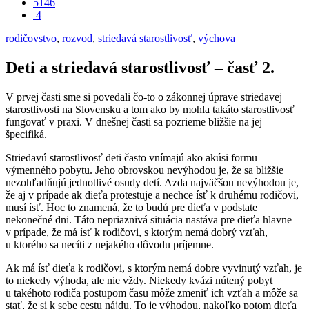
5146
4
rodičovstvo
,
rozvod
,
striedavá starostlivosť
,
výchova
Deti a striedavá starostlivosť – časť 2.
V prvej časti sme si povedali čo-to o zákonnej úprave striedavej
starostlivosti na Slovensku a tom ako by mohla takáto starostlivosť
fungovať v praxi. V dnešnej časti sa pozrieme bližšie na jej
špecifiká.
Striedavú starostlivosť deti často vnímajú ako akúsi formu
výmenného pobytu. Jeho obrovskou nevýhodou je, že sa bližšie
nezohľadňujú jednotlivé osudy detí. Azda najväčšou nevýhodou je,
že aj v prípade ak dieťa protestuje a nechce ísť k druhému rodičovi,
musí ísť. Hoc to znamená, že to budú pre dieťa v podstate
nekonečné dni. Táto nepriaznivá situácia nastáva pre dieťa hlavne
v prípade, že má ísť k rodičovi, s ktorým nemá dobrý vzťah,
u ktorého sa necíti z nejakého dôvodu príjemne.
Ak má ísť dieťa k rodičovi, s ktorým nemá dobre vyvinutý vzťah, je
to niekedy výhoda, ale nie vždy. Niekedy kvázi nútený pobyt
u takéhoto rodiča postupom času môže zmeniť ich vzťah a môže sa
stať, že si k sebe cestu nájdu. To je výhodou, nakoľko potom dieťa