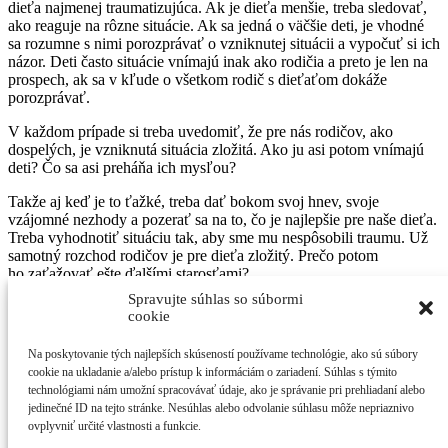
dieťa najmenej traumatizujúca. Ak je dieťa menšie, treba sledovať,
ako reaguje na rôzne situácie. Ak sa jedná o väčšie deti, je vhodné
sa rozumne s nimi porozprávať o vzniknutej situácii a vypočuť si ich
názor. Deti často situácie vnímajú inak ako rodičia a preto je len na
prospech, ak sa v kľude o všetkom rodič s dieťaťom dokáže
porozprávať.
V každom prípade si treba uvedomiť, že pre nás rodičov, ako
dospelých, je vzniknutá situácia zložitá. Ako ju asi potom vnímajú
deti? Čo sa asi preháňa ich mysľou?
Takže aj keď je to ťažké, treba dať bokom svoj hnev, svoje
vzájomné nezhody a pozerať sa na to, čo je najlepšie pre naše dieťa.
Treba vyhodnotiť situáciu tak, aby sme mu nespôsobili traumu. Už
samotný rozchod rodičov je pre dieťa zložitý. Prečo potom
ho zaťažovať ešte ďalšími starosťami?
Spravujte súhlas so súbormi
Na uvedenú problematiku sa názory líšia a po prečítaní tohto článku
cookie
niektorí rodičia budú súhlasiť a iní nie, ale to je tým, že striedavá
starostlivosť naozaj nie je pre každého.
Na poskytovanie tých najlepších skúseností používame technológie, ako sú súbory
cookie na ukladanie a/alebo prístup k informáciám o zariadení. Súhlas s týmito
Takže prajem všetkým rodičom, ktorí sa rozhodnú pre túto formu
technológiami nám umožní spracovávať údaje, ako je správanie pri prehliadaní alebo
starostlivosti, aby mali v sebe dosť síl na čo najlepšie zvládnutie
jedinečné ID na tejto stránke. Nesúhlas alebo odvolanie súhlasu môže nepriaznivo
vzniknutej situácie. Hlavne, aby dokázali situáciu riešiť s chladnou
ovplyvniť určité vlastnosti a funkcie.
hlavou. Veď všetko sa dá zvládnuť. Nie nadarmo sa hovorí, že kde