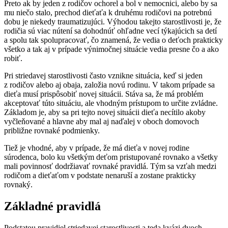
Preto ak by jeden z rodičov ochorel a bol v nemocnici, alebo by sa
mu niečo stalo, prechod dieťaťa k druhému rodičovi na potrebnú
dobu je niekedy traumatizujúci. Výhodou takejto starostlivosti je, že
rodičia sú viac nútení sa dohodnúť ohľadne vecí týkajúcich sa detí
a spolu tak spolupracovať, čo znamená, že vedia o deťoch prakticky
všetko a tak aj v prípade výnimočnej situácie vedia presne čo a ako
robiť.
Pri striedavej starostlivosti často vznikne situácia, keď si jeden
z rodičov alebo aj obaja, založia novú rodinu. V takom prípade sa
dieťa musí prispôsobiť novej situácii. Stáva sa, že má problém
akceptovať túto situáciu, ale vhodným prístupom to určite zvládne.
Základom je, aby sa pri tejto novej situácii dieťa necítilo akoby
vyčleňované a hlavne aby mal aj naďalej v oboch domovoch
približne rovnaké podmienky.
Tiež je vhodné, aby v prípade, že má dieťa v novej rodine
súrodenca, bolo ku všetkým deťom pristupované rovnako a všetky
mali povinnosť dodržiavať rovnaké pravidlá. Tým sa vzťah medzi
rodičom a dieťaťom v podstate nenaruší a zostane prakticky
rovnaký.
Základné pravidlá
Podstatou pravidiel striedavej starostlivosti a teda kvázi dvoch