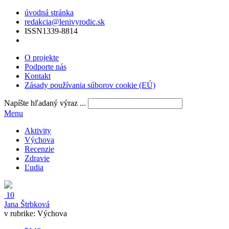
úvodná stránka
redakcia@lenivyrodic.sk
ISSN
1339-8814
O projekte
Podporte nás
Kontakt
Zásady používania súborov cookie (EÚ)
Napíšte hľadaný výraz ...
Menu
Aktivity
Výchova
Recenzie
Zdravie
Ľudia
10
Jana Štrbková
v rubrike:
Výchova