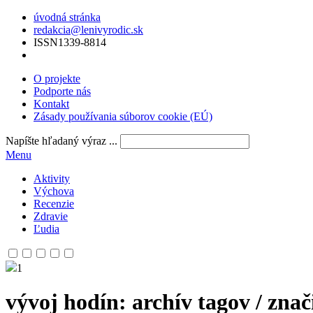
úvodná stránka
redakcia@lenivyrodic.sk
ISSN
1339-8814
O projekte
Podporte nás
Kontakt
Zásady používania súborov cookie (EÚ)
Napíšte hľadaný výraz ...
Menu
Aktivity
Výchova
Recenzie
Zdravie
Ľudia
1
vývoj hodín
: archív tagov / znač