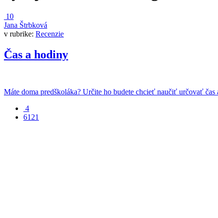
10
Jana Štrbková
v rubrike:
Recenzie
Čas a hodiny
Máte doma predškoláka? Určite ho budete chcieť naučiť určovať čas a
4
6121