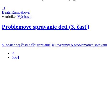
9
Beáta Rampáková
v rubrike:
Výchova
Problémové správanie detí (3. časť)
V poslednej časti našej rozsiahlejšej rozpravy o problematike správani
4
5664