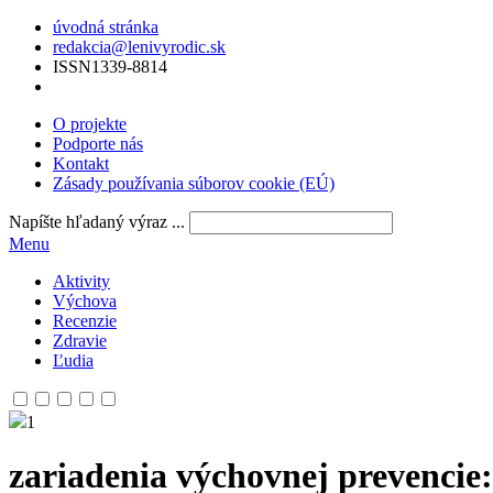
úvodná stránka
redakcia@lenivyrodic.sk
ISSN
1339-8814
O projekte
Podporte nás
Kontakt
Zásady používania súborov cookie (EÚ)
Napíšte hľadaný výraz ...
Menu
Aktivity
Výchova
Recenzie
Zdravie
Ľudia
1
zariadenia výchovnej prevencie