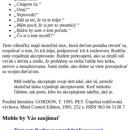
„Chápem ťa.“
„Ozaj?“
„Nepovedz!“
„Zdá sa mi, že ťa to trápi.“
„Mám pocit, že si pre to smutná/ý.“
„Rád/a by som o tom počula.“
„Čo si o tom myslíš?“
Tieto vábničky majú skutočnú moc, ktorá deťom pomáha otvoriť sa,
rozprávať o tom, čo ich trápi, podporovať ich k rozhovoru. Rodičia
nimi vyjadrujú akceptovanie. Budete prekvapení, ako sa zlepší váš
vzťah s deťmi a zistíte, že problémy sa riešia ľahšie bez kriku,
nervov a moralizovania. Sami zistíte, ako dobre sa viete porozprávať
so svojim dieťaťom.
Milí rodičia, akceptujte svoje deti také, aké sú, pretože
skutočná láska vyjadruje akceptovanie. Keď niekoho
ľúbime, tak preto, lebo ho akceptujeme takého, aký je.
Použitá literatúra: GORDON, T. 1995. PET. Úspešná rodičovská
výchova. Mind Control Edition, 1995. 252 s. ISBN 963 04 5138 7.
Mohlo by Vás zaujímať