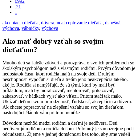
6992
21
1
akceptácia dieťaťa
,
dôvera
,
neakceptovanie dieťaťa
,
úspešná
výchova
,
vábničky
,
výchova
Ako mať dobrý vzťah so svojím
dieťaťom?
Mnoho detí sa ľahšie zdôverí a porozpráva o svojich problémoch so
školským psychológom než s vlastnými rodičmi. Prvým dôvodom je
nedostatok času, ktorí rodičia majú na svoje deti. Druhým
neschopnosť vypočuť si dieťa a tretím jeho neakceptácia takého,
aké je. Rodičia si namýšľajú, že sú tými, ktorí by mali byť
príkladom, mali by moralizovať, mentorovať, prikazovať,
zakazovať, v hádkach vyjsť ako víťazi. Pritom stačí tak málo.
Ukázať deťom svoju prirodzenosť, ľudskosť, akceptáciu a dôveru.
Ak chcete popracovať na zlepšení vzťahu so svojím dieťaťom,
nasledujúci článok vám pri tom pomôže.
Dôvodom nezhôd medzi rodičmi a deťmi je nedôvera. Deti
nedôverujú rodičom a rodičia deťom. Prítomný je samozrejme pocit
odcudzenia. Žijeme v jednej domácnosti bez toho, aby sme vedeli