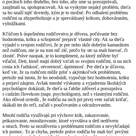
o pocitoch toho druhého, bez toho, aby sme sa porozprávali,
zaujímali sa, spolupracovali. Ak sa vyskytne nejaký problém, dieťa
sa ho snaží tajiť dovtedy, kým je to možné. Po odhalení problému
rodičmi sa zhyperbolizuje a je sprevádzaný krikom, dohováraním,
vyhrážkami.
Kľúčom k úspešnému rodičovstvu je dôvera, počúvanie bez
hodnotenia, kriku a schopnosť prejaviť vlastné city. Ak sa dieťa
vyjadrí o svojom rodičovi, že je pre neho skôr dobrým kamarátom
než rodičom, nie je na tom nič zlé, prečo by ste sa mali hnevať, či
zlostiť. Práve naopak, je to kompliment, za ktorý môžete byť
vďační. Deti, ktoré majú dobrý vzťah so svojimi rodičmi, si na nich
cenia ich ľudskosť, otvorenosť, úprimnosť. Pre dieťa je úľavou,
keď vie, že za rodičom môže prísť s akýmkoľvek problémom,
pretože má istotu, že ho neodsúdi, vypočuje bez hodnotenia, kriku
a prejaví záujem. Avšak mnohé výskumy a vyjadrenia školských
psychológov dokázali, že dieťa sa ľahšie zdôverí a porozpráva
s cudzím človekom (napr. psychológom), než s vlastnými rodičmi.
Ako dôvod uviedli , že rodičia na nich pri prvej vete začali kričať,
skákali im do reči, začali s poučovaním a odcudzovaním.
Mnohí rodičia využívajú pri výchove krik, zakazovanie,
prikazovanie, moralizovanie, ktoré vyvoláva u detí nedôveru
a strach. Preto sa nezdôveria s problémami rodičom a nevyhľadajú
ich pomoc. To je chyba, pretože práve rodičia by mali byť prvými