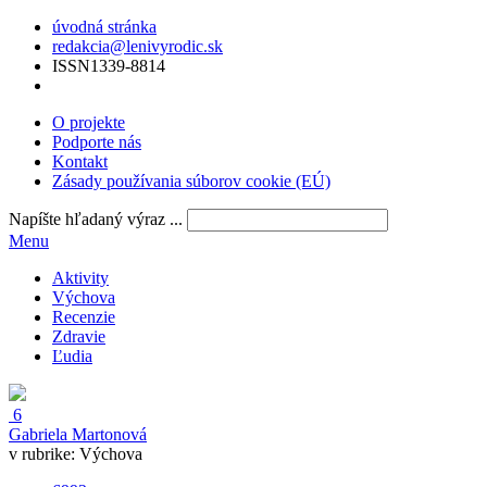
úvodná stránka
redakcia@lenivyrodic.sk
ISSN
1339-8814
O projekte
Podporte nás
Kontakt
Zásady používania súborov cookie (EÚ)
Napíšte hľadaný výraz ...
Menu
Aktivity
Výchova
Recenzie
Zdravie
Ľudia
6
Gabriela Martonová
v rubrike:
Výchova