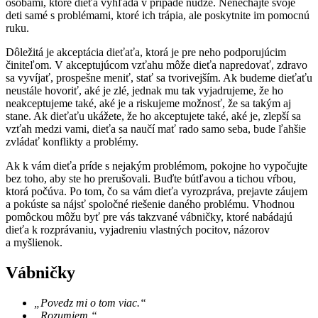
osobami, ktoré dieťa vyhľadá v prípade núdze. Nenechajte svoje
deti samé s problémami, ktoré ich trápia, ale poskytnite im pomocnú
ruku.
Dôležitá je akceptácia dieťaťa, ktorá je pre neho podporujúcim
činiteľom. V akceptujúcom vzťahu môže dieťa napredovať, zdravo
sa vyvíjať, prospešne meniť, stať sa tvorivejším. Ak budeme dieťaťu
neustále hovoriť, aké je zlé, jednak mu tak vyjadrujeme, že ho
neakceptujeme také, aké je a riskujeme možnosť, že sa takým aj
stane. Ak dieťaťu ukážete, že ho akceptujete také, aké je, zlepší sa
vzťah medzi vami, dieťa sa naučí mať rado samo seba, bude ľahšie
zvládať konflikty a problémy.
Ak k vám dieťa príde s nejakým problémom, pokojne ho vypočujte
bez toho, aby ste ho prerušovali. Buďte bútľavou a tichou vŕbou,
ktorá počúva. Po tom, čo sa vám dieťa vyrozpráva, prejavte záujem
a pokúste sa nájsť spoločné riešenie daného problému. Vhodnou
pomôckou môžu byť pre vás takzvané vábničky, ktoré nabádajú
dieťa k rozprávaniu, vyjadreniu vlastných pocitov, názorov
a myšlienok.
Vábničky
„Povedz mi o tom viac.“
„Rozumiem.“