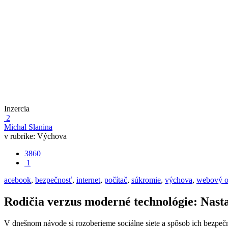
Inzercia
2
Michal Slanina
v rubrike:
Výchova
3860
1
acebook
,
bezpečnosť
,
internet
,
počítač
,
súkromie
,
výchova
,
webový o
Rodičia verzus moderné technológie: Nas
V dnešnom návode si rozoberieme sociálne siete a spôsob ich bezpeč