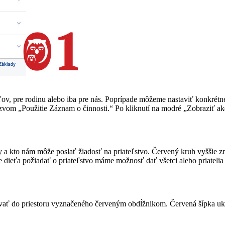
eľov, pre rodinu alebo iba pre nás. Poprípade môžeme nastaviť konkrétne
om „Použitie Záznam o činnosti.“ Po kliknutí na modré „Zobraziť ako“ 
a kto nám môže poslať žiadosť na priateľstvo. Červený kruh vyššie zná
dieťa požiadať o priateľstvo máme možnosť dať všetci alebo priatelia 
ť do priestoru vyznačeného červeným obdĺžnikom. Červená šípka ukaz