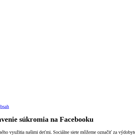
bsah
tavenie súkromia na Facebooku
ného využitia našimi deťmi. Sociálne siete môžeme označiť za výdoby