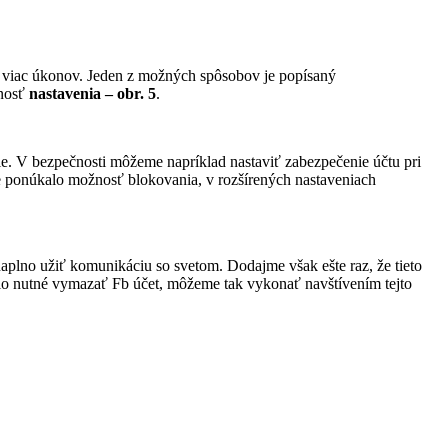
ať viac úkonov. Jeden z možných spôsobov je popísaný
žnosť
nastavenia – obr. 5
.
e. V bezpečnosti môžeme napríklad nastaviť zabezpečenie účtu pri
ie ponúkalo možnosť blokovania, v rozšírených nastaveniach
naplno užiť komunikáciu so svetom. Dodajme však ešte raz, že tieto
lo nutné vymazať Fb účet, môžeme tak vykonať navštívením tejto