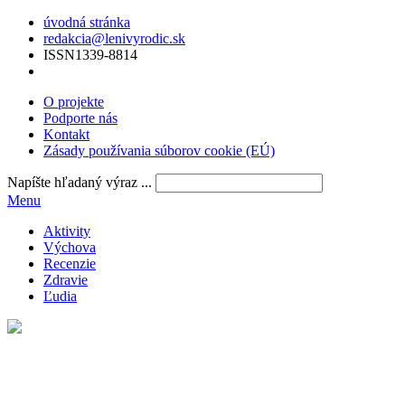
úvodná stránka
redakcia@lenivyrodic.sk
ISSN
1339-8814
O projekte
Podporte nás
Kontakt
Zásady používania súborov cookie (EÚ)
Napíšte hľadaný výraz ...
Menu
Aktivity
Výchova
Recenzie
Zdravie
Ľudia