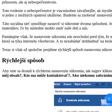
prínosom, ale aj nebezpečenstvom.
Toto tvrdenie o nebezpečenstve je viacnásobne závažnejšie, ak myslí
si jedno z možných opatrení ukážeme. Budeme sa zaoberať nastavením
Táto sociálna sieť umožňuje nastaviť si súkromie dvoma spôsobmi. Je
materiálov, čo by následne mohlo raniť naše deti a nás.
Pamätajme však, že nastavenie súkromia nás neochráni pred tým, že
ktorá sa týka internetu všeobecne. A to nezabúdať dohliadnuť na hesl
Teraz si však už spoločne prejdime rýchlejší spôsob nastavenia súkro
Rýchlejší spôsob
Aby sme sa dostali k rýchlemu nastaveniu súkromia, tak najprv kli
môj obsah?, Kto ma môže kontaktovať?, Ako niekomu zabránim