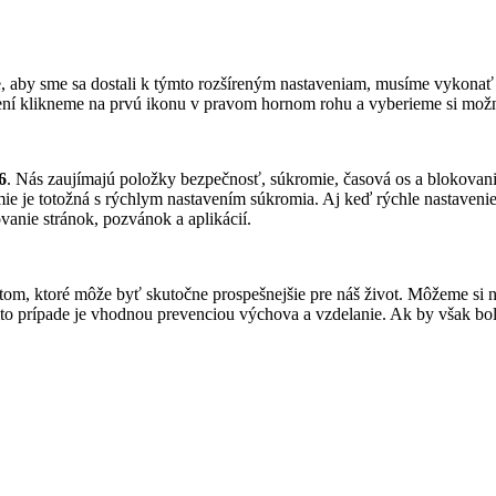
etože, aby sme sa dostali k týmto rozšíreným nastaveniam, musíme vykon
sení klikneme na prvú ikonu v pravom hornom rohu a vyberieme si mo
6
. Nás zaujímajú položky bezpečnosť, súkromie, časová os a blokovani
omie je totožná s rýchlym nastavením súkromia. Aj keď rýchle nastaven
nie stránok, pozvánok a aplikácií.
stom, ktoré môže byť skutočne prospešnejšie pre náš život. Môžeme si 
o prípade je vhodnou prevenciou výchova a vzdelanie. Ak by však bo