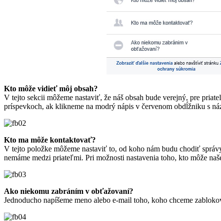
Kto môže vidieť môj obsah?
V tejto sekcii môžeme nastaviť, že náš obsah bude verejný, pre priat
príspevkoch, ak klikneme na modrý nápis v červenom obdĺžniku s názv
Kto ma môže kontaktovať?
V tejto položke môžeme nastaviť to, od koho nám budu chodiť správy 
nemáme medzi priateľmi. Pri možnosti nastavenia toho, kto môže naše 
Ako niekomu zabráním v obťažovaní?
Jednoducho napíšeme meno alebo e-mail toho, koho chceme zablokova