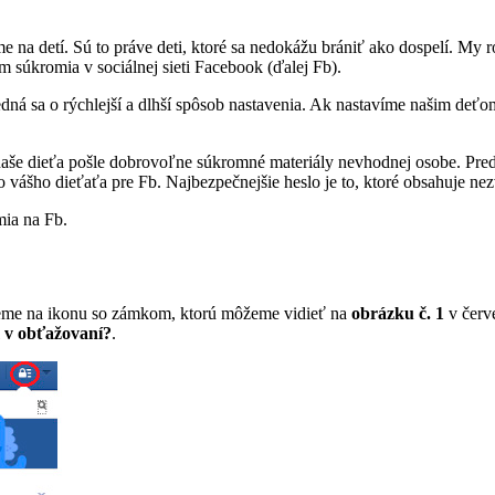
me na detí. Sú to práve deti, ktoré sa nedokážu brániť ako dospelí. M
 súkromia v sociálnej sieti Facebook (ďalej Fb).
dná sa o rýchlejší a dlhší spôsob nastavenia. Ak nastavíme našim deťo
 naše dieťa pošle dobrovoľne súkromné materiály nevhodnej osobe. Pr
o vášho dieťaťa pre Fb. Najbezpečnejšie heslo je to, ktoré obsahuje n
mia na Fb.
kneme na ikonu so zámkom, ktorú môžeme vidieť na
obrázku č. 1
v červ
 v obťažovaní?
.