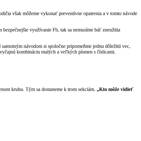
y rodičia však môžeme vykonať preventívne opatrenia a v tomto návode
m bezpečnejšie využívanie Fb, tak sa nemusíme báť zneužitia
ed samotným návodom si spoločne pripomeňme jednu dôležitú vec,
ezvyčajnú kombináciu malých a veľkých písmen s číslicami.
enom kruhu. Tým sa dostaneme k trom sekciám.
„Kto môže vidieť