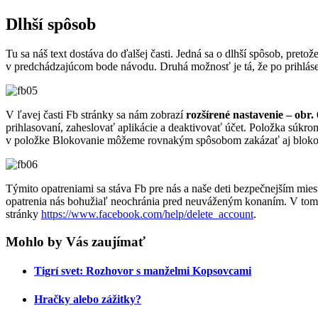
Dlhší spôsob
Tu sa náš text dostáva do ďalšej časti. Jedná sa o dlhší spôsob, pr
v predchádzajúcom bode návodu. Druhá možnosť je tá, že po prihlá
V ľavej časti Fb stránky sa nám zobrazí
rozšírené nastavenie – obr. 
prihlasovaní, zaheslovať aplikácie a deaktivovať účet. Položka súkr
v položke Blokovanie môžeme rovnakým spôsobom zakázať aj blokova
Týmito opatreniami sa stáva Fb pre nás a naše deti bezpečnejším mie
opatrenia nás bohužiaľ neochránia pred neuváženým konaním. V tomt
stránky
https://www.facebook.com/help/delete_account
.
Mohlo by Vás zaujímať
Tigrí svet: Rozhovor s manželmi Kopsovcami
Hračky alebo zážitky?