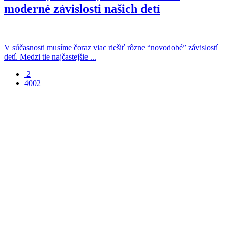
moderné závislosti našich detí
V súčasnosti musíme čoraz viac riešiť rôzne “novodobé” závislostí
detí. Medzi tie najčastejšie ...
2
4002