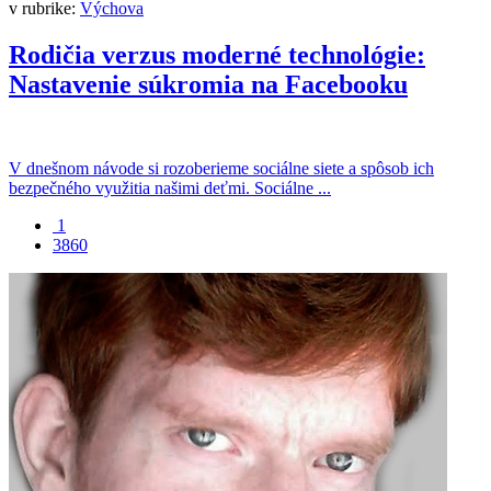
v rubrike:
Výchova
Rodičia verzus moderné technológie:
Nastavenie súkromia na Facebooku
V dnešnom návode si rozoberieme sociálne siete a spôsob ich
bezpečného využitia našimi deťmi. Sociálne ...
1
3860