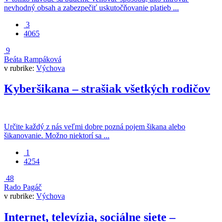
nevhodný obsah a zabezpečiť uskutočňovanie platieb ...
3
4065
9
Beáta Rampáková
v rubrike:
Výchova
Kyberšikana – strašiak všetkých rodičov
Určite každý z nás veľmi dobre pozná pojem šikana alebo
šikanovanie. Možno niektorí sa ...
1
4254
48
Rado Pagáč
v rubrike:
Výchova
Internet, televízia, sociálne siete –