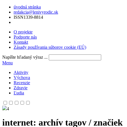
úvodná stránka
redakcia@lenivyrodic.sk
ISSN
1339-8814
O projekte
Podporte nás
Kontakt
Zásady používania súborov cookie (EÚ)
Napíšte hľadaný výraz ...
Menu
Aktivity
Výchova
Recenzie
Zdravie
Ľudia
4
internet
: archív tagov / značiek