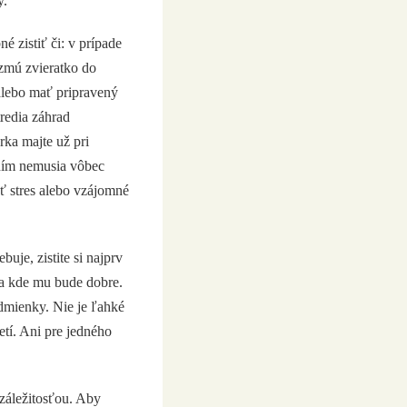
y.
né zistiť či: v prípade
ezmú zvieratko do
alebo mať pripravený
redia záhrad
rka majte už pri
s ním nemusia vôbec
ť stres alebo vzájomné
uje, zistite si najprv
 a kde mu bude dobre.
mienky. Nie je ľahké
etí. Ani pre jedného
záležitosťou. Aby