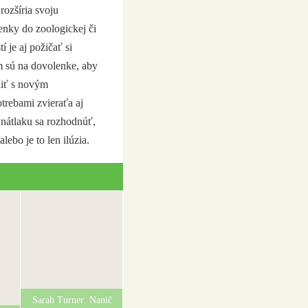
rozšíria svoju
enky do zoologickej či
 je aj požičať si
m sú na dovolenke, aby
niť s novým
rebami zvieraťa aj
nátlaku sa rozhodnúť,
lebo je to len ilúzia.
Sarah Turner: Nanič