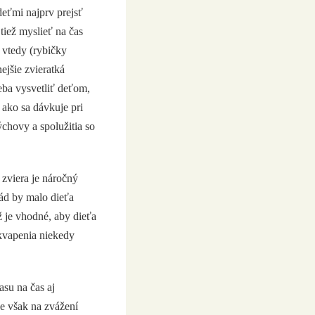
deťmi najprv prejsť
tiež myslieť na čas
 vtedy (rybičky
ejšie zvieratká
reba vysvetliť deťom,
 ako sa dávkuje pri
ýchovy a spolužitia so
 zviera je náročný
ád by malo dieťa
ž je vhodné, aby dieťa
ekvapenia niekedy
asu na čas aj
Je však na zvážení