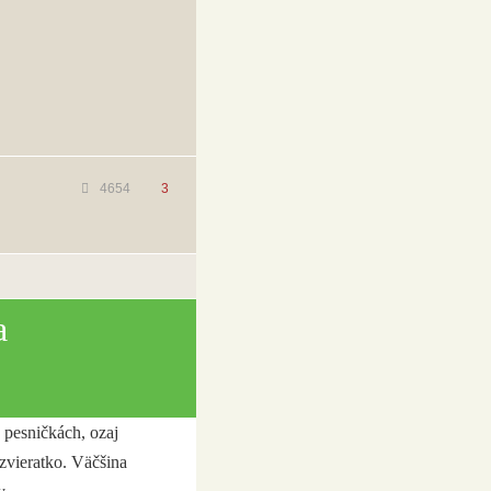
4654
3
a
 pesničkách, ozaj
vieratko. Väčšina