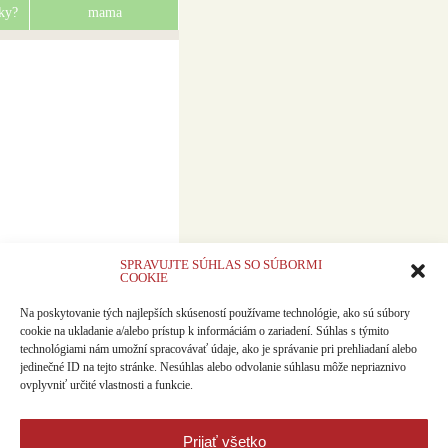
ky?
mama
SPRAVUJTE SÚHLAS SO SÚBORMI
COOKIE
Na poskytovanie tých najlepších skúseností používame technológie, ako sú súbory
cookie na ukladanie a/alebo prístup k informáciám o zariadení. Súhlas s týmito
technológiami nám umožní spracovávať údaje, ako je správanie pri prehliadaní alebo
jedinečné ID na tejto stránke. Nesúhlas alebo odvolanie súhlasu môže nepriaznivo
ovplyvniť určité vlastnosti a funkcie.
Prijať všetko