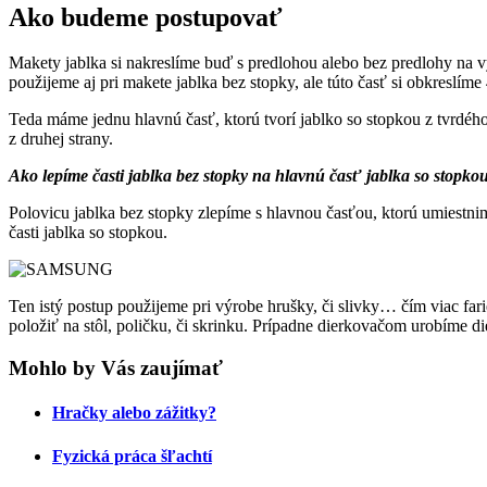
Ako budeme postupovať
Makety jablka si nakreslíme buď s predlohou alebo bez predlohy na v
použijeme aj pri makete jablka bez stopky, ale túto časť si obkreslím
Teda máme jednu hlavnú časť, ktorú tvorí jablko so stopkou z tvrdého 
z druhej strany.
Ako lepíme časti jablka bez stopky na hlavnú časť jablka so stopko
Polovicu jablka bez stopky zlepíme s hlavnou časťou, ktorú umiestni
časti jablka so stopkou.
Ten istý postup použijeme pri výrobe hrušky, či slivky… čím viac far
položiť na stôl, poličku, či skrinku. Prípadne dierkovačom urobíme d
Mohlo by Vás zaujímať
Hračky alebo zážitky?
Fyzická práca šľachtí