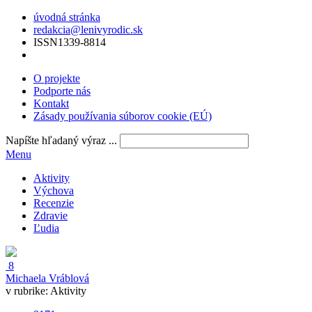
úvodná stránka
redakcia@lenivyrodic.sk
ISSN
1339-8814
O projekte
Podporte nás
Kontakt
Zásady používania súborov cookie (EÚ)
Napíšte hľadaný výraz ...
Menu
Aktivity
Výchova
Recenzie
Zdravie
Ľudia
8
Michaela Vráblová
v rubrike:
Aktivity