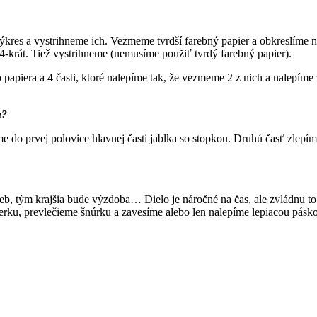
ýkres a vystrihneme ich. Vezmeme tvrdší farebný papier a obkreslíme 
e 4-krát. Tiež vystrihneme (nemusíme použiť tvrdý farebný papier).
papiera a 4 časti, ktoré nalepíme tak, že vezmeme 2 z nich a nalepíme 
u?
me do prvej polovice hlavnej časti jablka so stopkou. Druhú časť zlep
ieb, tým krajšia bude výzdoba… Dielo je náročné na čas, ale zvládnu t
ierku, prevlečieme šnúrku a zavesíme alebo len nalepíme lepiacou pásk