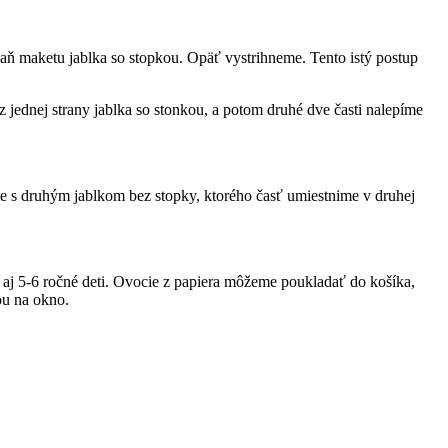
naň maketu jablka so stopkou. Opäť vystrihneme. Tento istý postup
z jednej strany jablka so stonkou, a potom druhé dve časti nalepíme
íme s druhým jablkom bez stopky, ktorého časť umiestnime v druhej
o aj 5-6 ročné deti. Ovocie z papiera môžeme poukladať do košíka,
ou na okno.