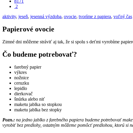
8171
2
aktivity
,
jeseň
,
jesenná výzdoba
,
ovocie
,
tvoríme z papiera
,
voľný čas
Papierové ovocie
Zimné dni môžeme stráviť aj tak, že si spolu s deťmi vyrobíme papie
Čo budeme potrebovať?
farebný papier
výkres
nožnice
ceruzku
lepidlo
dierkovač
šnúrka alebo niť
maketu jablka so stopkou
maketu jablka bez stopky
Pozn.:
na jedno jablko z farebného papiera budeme potrebovať maketu 
vyrobiť bez predlohy, ostatným môžeme pomôcť predlohou, ktorú si n