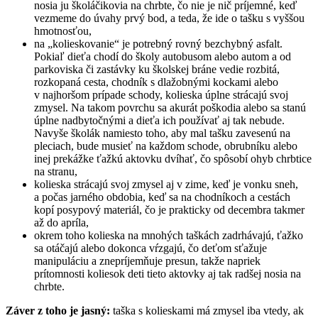
nosia ju školáčikovia na chrbte, čo nie je nič príjemné, keď
vezmeme do úvahy prvý bod, a teda, že ide o tašku s vyššou
hmotnosťou,
na „kolieskovanie“ je potrebný rovný bezchybný asfalt.
Pokiaľ dieťa chodí do školy autobusom alebo autom a od
parkoviska či zastávky ku školskej bráne vedie rozbitá,
rozkopaná cesta, chodník s dlažobnými kockami alebo
v najhoršom prípade schody, kolieska úplne strácajú svoj
zmysel. Na takom povrchu sa akurát poškodia alebo sa stanú
úplne nadbytočnými a dieťa ich používať aj tak nebude.
Navyše školák namiesto toho, aby mal tašku zavesenú na
pleciach, bude musieť na každom schode, obrubníku alebo
inej prekážke ťažkú aktovku dvíhať, čo spôsobí ohyb chrbtice
na stranu,
kolieska strácajú svoj zmysel aj v zime, keď je vonku sneh,
a počas jarného obdobia, keď sa na chodníkoch a cestách
kopí posypový materiál, čo je prakticky od decembra takmer
až do apríla,
okrem toho kolieska na mnohých taškách zadrhávajú, ťažko
sa otáčajú alebo dokonca vŕzgajú, čo deťom sťažuje
manipuláciu a znepríjemňuje presun, takže napriek
prítomnosti koliesok deti tieto aktovky aj tak radšej nosia na
chrbte.
Záver z toho je jasný:
taška s kolieskami má zmysel iba vtedy, ak