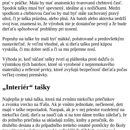
prať v práčke. Mala by mať anatomicky tvarovanú chrbtovú časť.
Spodok tašky musí byť spevnený, ideálne aj s nožičkami. Medzi
spodkom a chrbtovou časťou by mal byť stále zachovaný pravý
uhol, či je taška prázdna, alebo plná. Ak batoh alebo aktovka nedrží
svoj tvar, znamená to, že výrobok nie je dostatočne pevný a že bude
dieťaťu spôsobovať problémy pri nosení.
Popruhy na taške by mali byť mäkké, polstrované a predovšetkým
nastaviteľné. Je veľmi vhodné, ak si dieťa tašku pred kúpou
vyskúša, či mu dobre sedí a či sa mu príjemne nosí.
Výhoda je, keď súčasť tašky tvorí aj pláštenka proti dažďu (s
výnimkou tých batohov, ktoré sú vyrobené z nepremokavého
materiálu) a reflexné prvky, ktoré zvyšujú bezpečnosť dieťaťa počas
veľkej cestnej premávky.
„Interiér“ tašky
Najlepšia je taká taška, ktorá má zvnútra niekoľko priečinkov
a zvonku vrecko na fľašu. Ak je vnútro jednoliate, nečlenené, deti
majú v taške neporiadok. Naopak, ak je v nej priestor rozdelený na
niekoľko častí, dieťa sa naučí (ak si na tom dáme trošku záležať), že
do jedného priečinka sa ukladajú zošity, knihy a peračník, do
druhého desiata a do prípadného tretieho ostatné pomôcky do školy