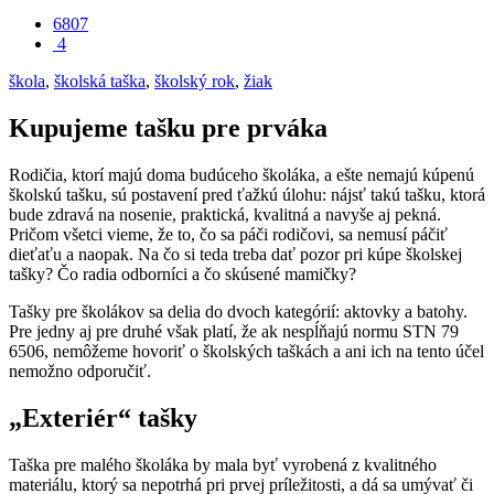
6807
4
škola
,
školská taška
,
školský rok
,
žiak
Kupujeme tašku pre prváka
Rodičia, ktorí majú doma budúceho školáka, a ešte nemajú kúpenú
školskú tašku, sú postavení pred ťažkú úlohu: nájsť takú tašku, ktorá
bude zdravá na nosenie, praktická, kvalitná a navyše aj pekná.
Pričom všetci vieme, že to, čo sa páči rodičovi, sa nemusí páčiť
dieťaťu a naopak. Na čo si teda treba dať pozor pri kúpe školskej
tašky? Čo radia odborníci a čo skúsené mamičky?
Tašky pre školákov sa delia do dvoch kategórií: aktovky a batohy.
Pre jedny aj pre druhé však platí, že ak nespĺňajú normu STN 79
6506, nemôžeme hovoriť o školských taškách a ani ich na tento účel
nemožno odporučiť.
„Exteriér“ tašky
Taška pre malého školáka by mala byť vyrobená z kvalitného
materiálu, ktorý sa nepotrhá pri prvej príležitosti, a dá sa umývať či