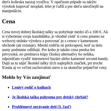
dieťa kolieska naozaj využíva. V opačnom prípade sa takýto
výrobok kupovať neoplatí, lebo je ťažší a pre dieťa náročnejší na
manipuláciu.
Cena
Cena novej dobrej školskej tašky sa pohybuje medzi 45 a 100 €. Ak
si vyberieme svoju kandidátku, je vhodné zistiť si cenu priamo na
webovej stránke výrobcu a porovnať ju s cenou v kamennom
obchode (ak existuje). Mnohí rodičia sú prekvapení, keď sa tieto
sumy podstatne odlišujú. Pre koho je takáto cena predsa len
privysoká, no predstava kúpy čínskej alternatívy ho neláka,
odporúčam využiť internetové bazáre alebo kamenné second-handy.
Dajú sa tu nájsť školské tašky tých najlepších značiek, pri troche
šťastia aj vo veľmi zachovalom stave a za skutočne prijateľné ceny.
Mohlo by Vás zaujímať
Lenivý rodič o knihách
Je školská taška pohroma pre detský chrbát?
Problémové správanie detí (3. časť)