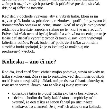
známych rozprávkových postavičiek príťažlivé pre deti, sú však
údajne aj ťažké na nosenie.
Keď deti v obchode vyzveme, aby si vybrali tašku, ktorá sa im
najviac páči, budú sa, prirodzene, rozhodovať podľa farby, vzoru či
dominantného obrázka na čelnej strane. Keď sú navyše ovplyvnené
reklamou z televízie, zaručene siahnu po tej, ktorá je najviac „in“.
Práve taká však nemusí byť aj kvalitná a zdravá na nosenie, preto je
lepšie dať dieťaťu vybrať z dvoch či troch kusov, ktoré vyhovujú
kritériám rodičov. Prvák bude mať pocit, že si tašku zvolil sám
a rodičia budú spokojní, že je to kvalitný (a možno aj nie
predražený) výrobok.
Kolieska – áno či nie?
Rodičia, ktorí chcú šetriť chrbát svojho potomka, stavia niekedy na
tašku s kolieskami. Zdá sa im to praktické, veď deti musia do školy
nosiť často naozaj ťažký náklad, nuž predstava ťahania aktovky na
kolieskach vyzerá lákavo.
Má to však aj svoje mínusy:
koliesková taška je o dosť ťažšia ako taška bez koliesok,
s dcérou chodím do školy každé ráno a empiricky mám
overené, že deti tašku za sebou ťahajú po ulici naozaj
zriedkavo. To znamená, že aj keď ich aktovka má kolieska,