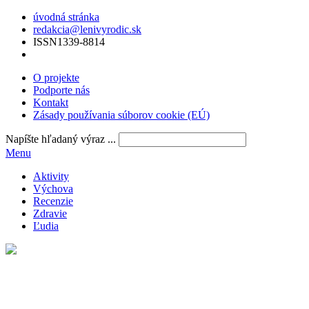
úvodná stránka
redakcia@lenivyrodic.sk
ISSN
1339-8814
O projekte
Podporte nás
Kontakt
Zásady používania súborov cookie (EÚ)
Napíšte hľadaný výraz ...
Menu
Aktivity
Výchova
Recenzie
Zdravie
Ľudia