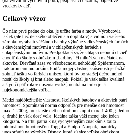
(na výtvarnú výchovu a pod.), pršiplášť či dáždnik, papierové
vreckovky atď.
Celkový výzor
Čo nám prvé padne do oka, je určite farba a motív. Výrobcovia
tašiek (ale tiež detského oblečenia a doplnkov) s vidinou väčšieho
zárobku vyrábajú väčšinou batohy výlučne v dievčenských farbách
s dievčenskými motívmi a v chlapčenských farbách s
chlapčenskými motívmi. Predpokladá sa, že chlapci nebudú chcieť
chodiť do školy s obrázkom „barbiny“ či milučkých mačiatok na
aktovke. Dievčatá zasa vo všeobecnosti neholdujú Spidermanom,
traktorom ani motorkám. Podľa mojej vlastnej skúsenosti je ťažké
zohnať tašku vo farbách unisex, ktorú by po staršej dcére mohol
nosiť do školy aj brat alebo naopak. Pokiaľ je však taška kvalitná
a štyri či päť rokov nosenia vydrží, neutrálna farba je tá
najekonomickejšia voľba.
Medzi najdôležitejšie vlastnosti školských batohov a aktoviek patrí
hmotnosť. Spomínaná norma odporúča pre menšie deti hmotnosť
max. 1 200 g, pre staršie deti na druhom stupni max. 1 400 g. Jedno
aj druhé je však dosť veľa. Ideálna taška váži menej ako jeden
kilogram. Na trhu patria k najvychytenejším značkám s touto
minimálnou hmotnosťou Topgal a Emipo. Naopak, mamičky
upozorňujú na výrobky Disney, ktoré sú síce vďaka obrázkom