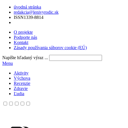
úvodná stránka
redakcia@lenivyrodic.sk
ISSN
1339-8814
O projekte
Podporte nás
Kontakt
Zásady používania súborov cookie (EÚ)
Napíšte hľadaný výraz ...
Menu
Aktivity
Výchova
Recenzie
Zdravie
Ľudia