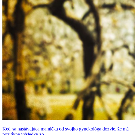
Keď sa nastávajúca mamička od svojho gynekológa dozvie, že má
pozitívne výsledky zo ...