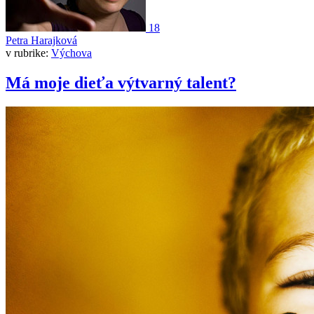
18
Petra Harajková
v rubrike:
Výchova
Má moje dieťa výtvarný talent?