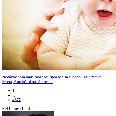
Nedávno som mala možnosť spoznať sa s jednou zaujímavou
ženou, Američankou. A hoci ...
1
3
4677
Reklamný článok