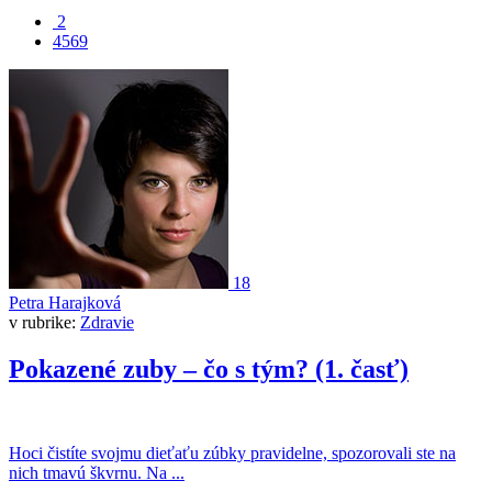
2
4569
18
Petra Harajková
v rubrike:
Zdravie
Pokazené zuby – čo s tým? (1. časť)
Hoci čistíte svojmu dieťaťu zúbky pravidelne, spozorovali ste na
nich tmavú škvrnu. Na ...