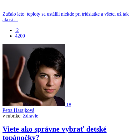
Začalo leto, teploty sa ustálili niekde pri tridsiatke a všetci už tak
akosi ...
2
4200
18
Petra Harajková
v rubrike:
Zdravie
Viete ako správne vybrať detské
topánočky?