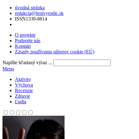
úvodná stránka
redakcia@lenivyrodic.sk
ISSN
1339-8814
O projekte
Podporte nás
Kontakt
Zásady používania súborov cookie (EÚ)
Napíšte hľadaný výraz ...
Menu
Aktivity
Výchova
Recenzie
Zdravie
Ľudia