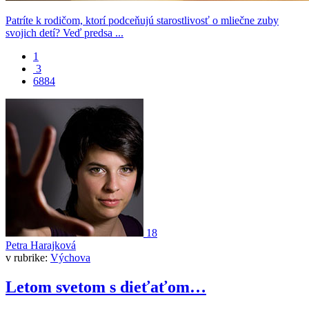
Patríte k rodičom, ktorí podceňujú starostlivosť o mliečne zuby
svojich detí? Veď predsa ...
1
3
6884
18
Petra Harajková
v rubrike:
Výchova
Letom svetom s dieťaťom…