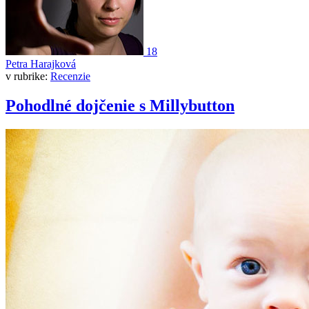
18
Petra Harajková
v rubrike:
Recenzie
Pohodlné dojčenie s Millybutton