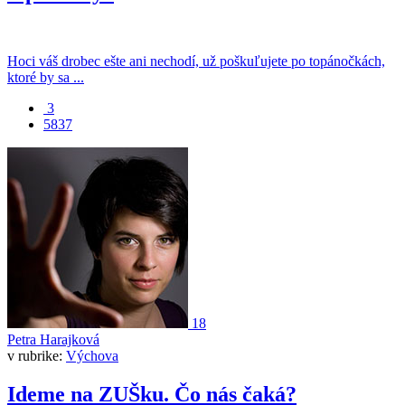
Hoci váš drobec ešte ani nechodí, už poškuľujete po topánočkách,
ktoré by sa ...
3
5837
18
Petra Harajková
v rubrike:
Výchova
Ideme na ZUŠku. Čo nás čaká?