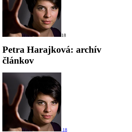
18
Petra Harajková
: archív
článkov
18