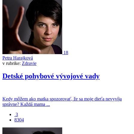
18
Petra Harajková
v rubrike:
Zdravie
Detské pohybové vývojové vady
Kedy môžem ako matka spozorovať, že sa moje dieťa nevyvíja
správne? Každá mama ...
3
8304