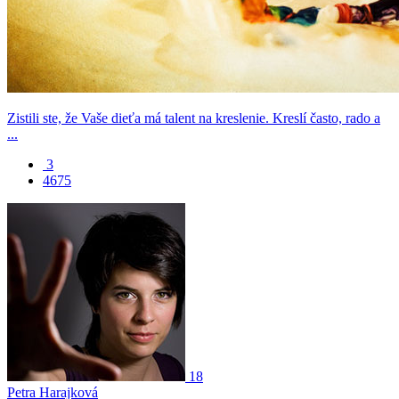
Zistili ste, že Vaše dieťa má talent na kreslenie. Kreslí často, rado a
...
3
4675
18
Petra Harajková