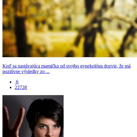
Keď sa nastávajúca mamička od svojho gynekológa dozvie, že má
pozitívne výsledky zo ...
6
22728