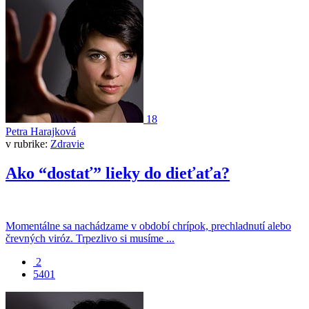
18
Petra Harajková
v rubrike:
Zdravie
Ako “dostať” lieky do dieťaťa?
Momentálne sa nachádzame v období chrípok, prechladnutí alebo
črevných viróz. Trpezlivo si musíme ...
2
5401