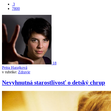
3
7800
18
Petra Harajková
v rubrike:
Zdravie
Nevyhnutná starostlivosť o detský chrup