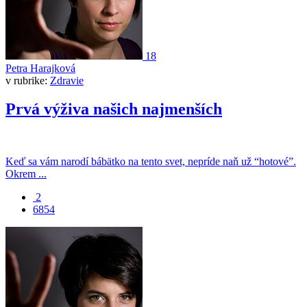
18
Petra Harajková
v rubrike:
Zdravie
Prvá výživa našich najmenších
Keď sa vám narodí bábätko na tento svet, nepríde naň už “hotové”.
Okrem ...
2
6854