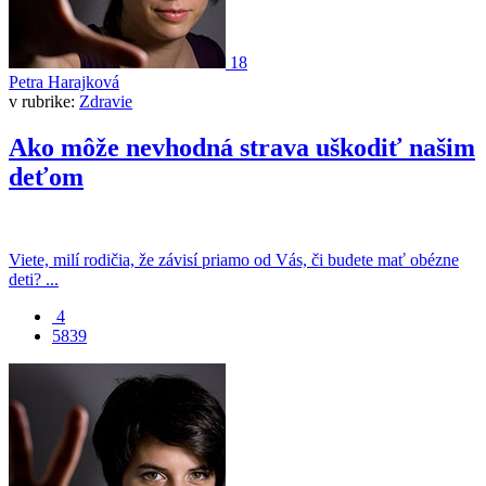
18
Petra Harajková
v rubrike:
Zdravie
Ako môže nevhodná strava uškodiť našim
deťom
Viete, milí rodičia, že závisí priamo od Vás, či budete mať obézne
deti? ...
4
5839